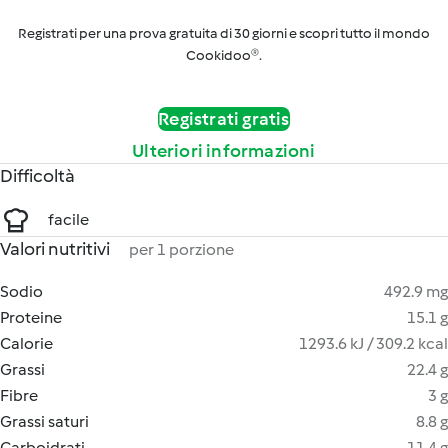
Registrati per una prova gratuita di 30 giorni e scopri tutto il mondo
Cookidoo®.
Registrati gratis
Ulteriori informazioni
Difficoltà
facile
Valori nutritivi
per 1 porzione
Sodio
492.9 mg
Proteine
15.1 g
Calorie
1293.6 kJ / 309.2 kcal
Grassi
22.4 g
Fibre
3 g
Grassi saturi
8.8 g
Carboidrati
11.4 g