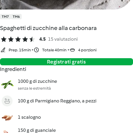
TM7
TM6
Spaghetti di zucchine alla carbonara
4.5
15 valutazioni
Prep. 15min
Totale 40min
4 porzioni
Registrati gratis
Ingredienti
1000 g di zucchine
senza le estremità
100 g di Parmigiano Reggiano, a pezzi
1 scalogno
150 g di guanciale