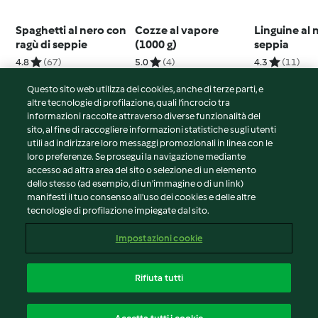
Spaghetti al nero con
Cozze al vapore
Linguine al 
ragù di seppie
(1000 g)
seppia
4.8
(67)
5.0
(4)
4.3
(11)
Questo sito web utilizza dei cookies, anche di terze parti, e
altre tecnologie di profilazione, quali l’incrocio tra
informazioni raccolte attraverso diverse funzionalità del
sito, al fine di raccogliere informazioni statistiche sugli utenti
© Copyright 2026
utili ad indirizzare loro messaggi promozionali in linea con le
loro preferenze. Se prosegui la navigazione mediante
Termini del servizio
accesso ad altra area del sito o selezione di un elemento
Informativa sulla privacy
dello stesso (ad esempio, di un'immagine o di un link)
Avvertenze generali
manifesti il tuo consenso all'uso dei cookies e delle altre
tecnologie di profilazione impiegate dal sito.
Note legali
Cookie
Impostazioni cookie
Contenuto del rapporto
Recesso dal contratto
Rifiuta tutti
Dichiarazione di accessibilità
Italiano