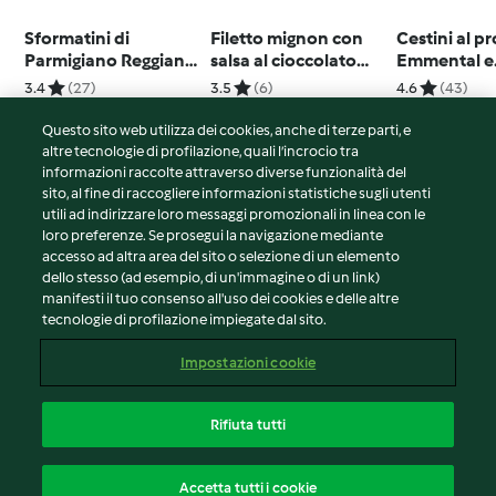
Sformatini di
Filetto mignon con
Cestini al pr
Parmigiano Reggiano
salsa al cioccolato
Emmental e
su letto di verdure
speziata
pomodori s
3.4
(27)
3.5
(6)
4.6
(43)
stufate a vapore con
aceto balsamico
Questo sito web utilizza dei cookies, anche di terze parti, e
altre tecnologie di profilazione, quali l’incrocio tra
informazioni raccolte attraverso diverse funzionalità del
sito, al fine di raccogliere informazioni statistiche sugli utenti
© Copyright 2026
utili ad indirizzare loro messaggi promozionali in linea con le
loro preferenze. Se prosegui la navigazione mediante
Termini del servizio
accesso ad altra area del sito o selezione di un elemento
Informativa sulla privacy
dello stesso (ad esempio, di un'immagine o di un link)
Avvertenze generali
manifesti il tuo consenso all'uso dei cookies e delle altre
tecnologie di profilazione impiegate dal sito.
Note legali
Cookie
Impostazioni cookie
Contenuto del rapporto
Recesso dal contratto
Rifiuta tutti
Dichiarazione di accessibilità
Italiano
Accetta tutti i cookie