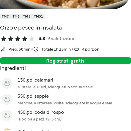
TM7
TM6
TM5
TM31
Orzo e pesce in insalata
3.8
9 valutazioni
Prep. 30min
Totale 1h 15min
4 porzioni
Registrati gratis
Ingredienti
150 g di calamari
a listarelle. Puliti, sciacquati in acqua e sale
350 g di seppie
bianche, a listarelle. Pulite, sciacquate in acqua e sale
450 g di coda di rospo
la polpa a pezzi (2-3 cm)