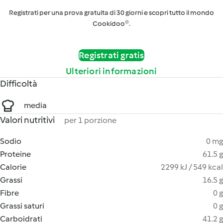
Registrati per una prova gratuita di 30 giorni e scopri tutto il mondo
Cookidoo®.
Registrati gratis
Ulteriori informazioni
Difficoltà
media
Valori nutritivi
per 1 porzione
Sodio
0 mg
Proteine
61.5 g
Calorie
2299 kJ / 549 kcal
Grassi
16.5 g
Fibre
0 g
Grassi saturi
0 g
Carboidrati
41.2 g