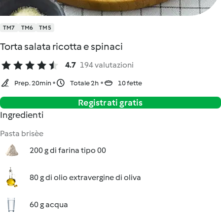
TM7
TM6
TM5
Torta salata ricotta e spinaci
4.7
194 valutazioni
Prep. 20min
Totale 2h
10 fette
Registrati gratis
Ingredienti
Pasta brisèe
200 g di farina tipo 00
80 g di olio extravergine di oliva
60 g acqua