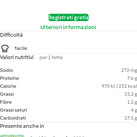
Registrati gratis
Ulteriori informazioni
Difficoltà
facile
Valori nutritivi
per 1 fetta
Sodio
272 mg
Proteine
7.6 g
Calorie
970 kJ / 232 kcal
Grassi
15.2 g
Fibre
1.2 g
Grassi saturi
4 g
Carboidrati
17.3 g
Presente anche in