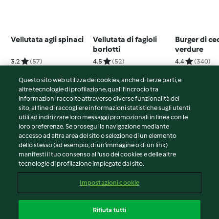
Vellutata agli spinaci
Vellutata di fagioli
Burger di cec
borlotti
verdure
3.2
(57)
4.5
(52)
4.4
(340)
Questo sito web utilizza dei cookies, anche di terze parti, e
altre tecnologie di profilazione, quali l’incrocio tra
informazioni raccolte attraverso diverse funzionalità del
sito, al fine di raccogliere informazioni statistiche sugli utenti
© Copyright 2026
utili ad indirizzare loro messaggi promozionali in linea con le
loro preferenze. Se prosegui la navigazione mediante
Termini del servizio
accesso ad altra area del sito o selezione di un elemento
Informativa sulla privacy
dello stesso (ad esempio, di un'immagine o di un link)
Avvertenze generali
manifesti il tuo consenso all'uso dei cookies e delle altre
tecnologie di profilazione impiegate dal sito.
Note legali
Cookie
Impostazioni cookie
Contenuto del rapporto
Recesso dal contratto
Rifiuta tutti
Dichiarazione di accessibilità