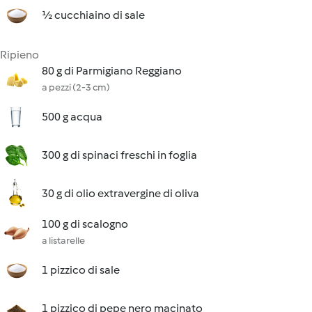
½ cucchiaino di sale
Ripieno
80 g di Parmigiano Reggiano
a pezzi (2-3 cm)
500 g acqua
300 g di spinaci freschi in foglia
30 g di olio extravergine di oliva
100 g di scalogno
a listarelle
1 pizzico di sale
1 pizzico di pepe nero macinato