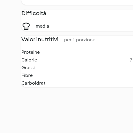
Difficoltà
media
Valori nutritivi
per 1 porzione
Proteine
Calorie
7
Grassi
Fibre
Carboidrati