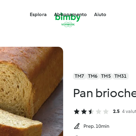
Esplora
Abbonamento
Aiuto
TM7
TM6
TM5
TM31
Pan brioche
2.5
4 valu
Prep. 10min