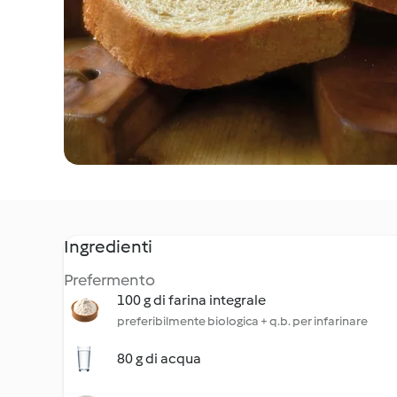
Ingredienti
Prefermento
100 g di farina integrale
preferibilmente biologica + q.b. per infarinare
80 g di acqua