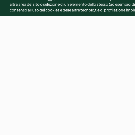
altra area del sito o selezione di un elemento dello stesso (ad esempio, di
consenso all'uso dei cookies e delle altre tecnologie di profilazione impie
Pan brioche integrale
Biscotti di Basilea
3.9
(7)
4.3
(8)
© Copyright 2026
Termini del servizio
Informativa sulla privacy
A
Dichiarazione di accessibilità