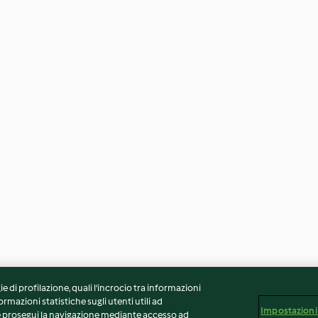
ie di profilazione, quali l’incrocio tra informazioni
ormazioni statistiche sugli utenti utili ad
Impostazioni
 Se prosegui la navigazione mediante accesso ad