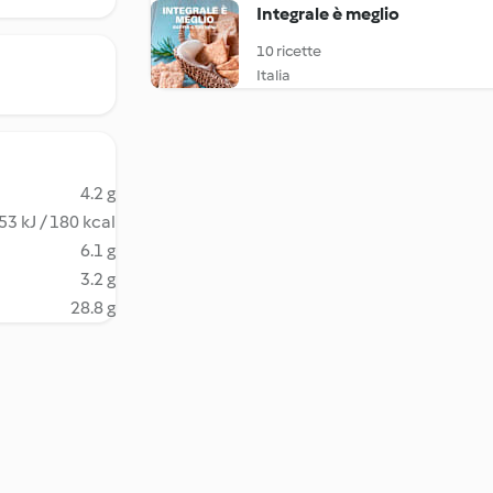
Integrale è meglio
10 ricette
Italia
4.2 g
53 kJ / 180 kcal
6.1 g
3.2 g
28.8 g