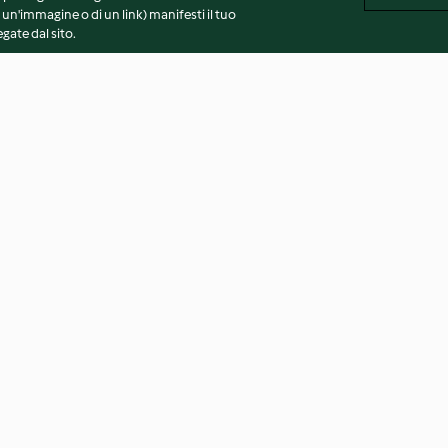
 un'immagine o di un link) manifesti il tuo
gate dal sito.
Biscotti al profumo di arancio
Torta cupcake
4.0
(3)
2.3
(4)
vvertenze generali
Note legali
Cookie
Contenuto del 