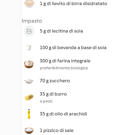
1 g di lievito di birra disidratato
Impasto
5 g di lecitina di soia
100 g di bevanda a base di soia
300 g di farina integrale
preferibilmente biologica
70 g zucchero
35 g di burro
a pezzi
35 g di olio di arachidi
1 pizzico di sale