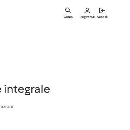
Vai
al
Cerca
Registrati
Accedi
contenut
principal
 integrale
tazioni