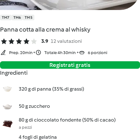
TM7
TM6
TM5
Panna cotta alla crema al whisky
3.9
12 valutazioni
Prep. 20min
Totale 4h 30min
6 porzioni
Registrati gratis
Ingredienti
320 g di panna (35% di grassi)
50 g zucchero
80 g di cioccolato fondente (50% di cacao)
a pezzi
4 fogli di gelatina