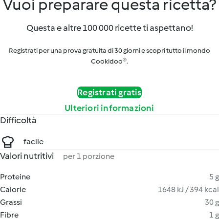
Vuoi preparare questa ricetta?
Questa e altre 100 000 ricette ti aspettano!
Registrati per una prova gratuita di 30 giorni e scopri tutto il mondo
Cookidoo®.
Registrati gratis
Ulteriori informazioni
Difficoltà
facile
Valori nutritivi
per 1 porzione
Proteine
5 g
Calorie
1648 kJ / 394 kcal
Grassi
30 g
Fibre
1 g