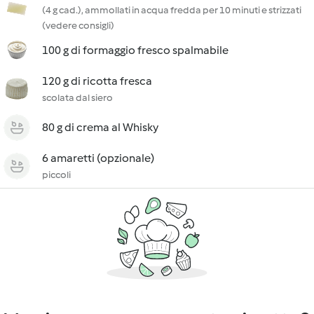
(4 g cad.), ammollati in acqua fredda per 10 minuti e strizzati
(vedere consigli)
100 g di formaggio fresco spalmabile
120 g di ricotta fresca
scolata dal siero
80 g di crema al Whisky
6 amaretti (opzionale)
piccoli