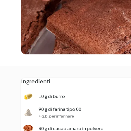
Ingredienti
10 g di burro
90 g di farina tipo 00
+ q.b. per infarinare
30 g di cacao amaro in polvere