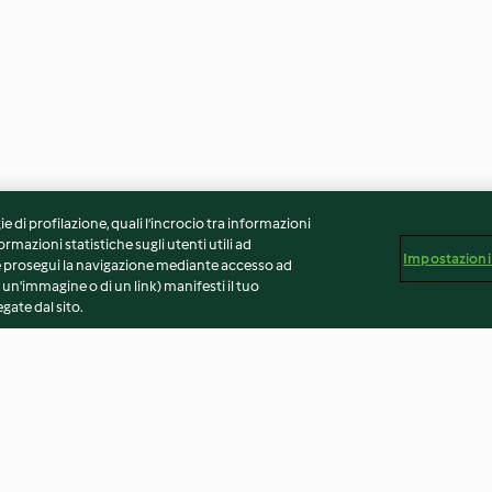
ie di profilazione, quali l’incrocio tra informazioni
ormazioni statistiche sugli utenti utili ad
Impostazioni
 Se prosegui la navigazione mediante accesso ad
 un'immagine o di un link) manifesti il tuo
gate dal sito.
(di Erica
Coppette biscotto
Dolcetti sempli
cioccolato