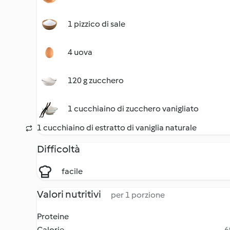
1 pizzico di sale
4 uova
120 g zucchero
1 cucchiaino di zucchero vanigliato
1 cucchiaino di estratto di vaniglia naturale
Difficoltà
facile
Valori nutritivi
per 1 porzione
Proteine
Calorie
6