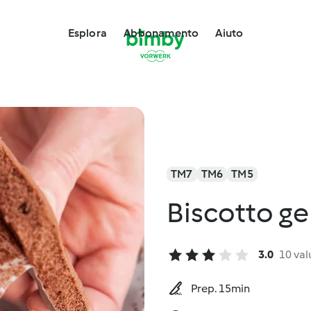
Esplora
Abbonamento
Aiuto
TM7
TM6
TM5
Biscotto ge
3.0
10 val
Prep. 15min