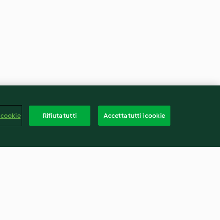
 cookie
Rifiuta tutti
Accetta tutti i cookie
ci mandorle e
Biscotti al profumo di arancio