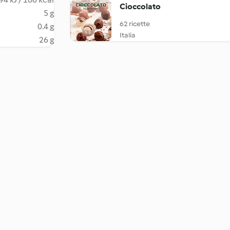
Cioccolato
5 g
62 ricette
0.4 g
Italia
26 g