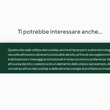
Ti potrebbe interessare anche...
Questo sito web utilizza dei cookies, anche di terze parti, e altre tecnolog
raccolte attraverso diverse funzionalità del sito, al fine di raccogliere inf
indirizzare loro messaggi promozionali in linea con le loro preferenze.
altra area del sito o selezione di un elemento dello stesso (ad esempio, di
consenso all'uso dei cookies e delle altre tecnologie di profilazione impie
Torta deliziosa di mandorle
Biscotti intrecciati 
Liverani)