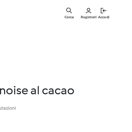
Vai
al
Cerca
Registrati
Accedi
contenut
principal
noise al cacao
utazioni