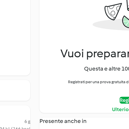
Vuoi preparar
Questa e altre 100
Registrati per una prova gratuita d
Regi
Ulterio
Presente anche in
6 g
94 kJ / 166 kcal