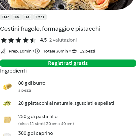
TM7
TM6
TM5
TM31
Cestini fragole, formaggio e pistacchi
4.5
2 valutazioni
Prep. 10min
Totale 30min
12 pezzi
Registrati gratis
Ingredienti
80 g di burro
a pezzi
20 g pistacchi al naturale, sgusciati e spellati
250 g di pasta fillo
(circa 11 strati, 30 cm x 40 cm)
300 g di caprino