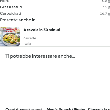
Fibre
0.8 g
Grassi saturi
7.5 g
Carboidrati
16.7 g
Presente anche in
A tavola in 30 minuti
6 ricette
Italia
Ti potrebbe interessare anche...
Cuori di speck e noci
Menù: Brunch (Bimby
Cioccolata 