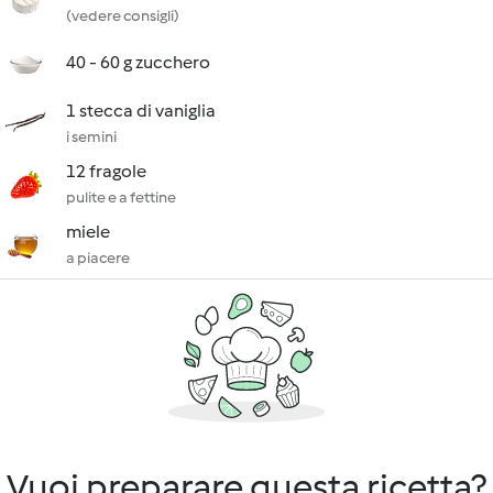
(vedere consigli)
40 - 60 g zucchero
1 stecca di vaniglia
i semini
12 fragole
pulite e a fettine
miele
a piacere
Vuoi preparare questa ricetta?