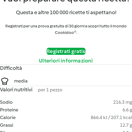
Questa e altre 100 000 ricette ti aspettano!
Registrati per una prova gratuita di 30 giorni e scopri tutto il mondo
Cookidoo®.
Registrati gratis
Ulteriori informazioni
Difficoltà
media
Valori nutritivi
per 1 pezzo
Sodio
216.3 mg
Proteine
6.6 g
Calorie
866.4 kJ / 207.1 kcal
Grassi
12.7 g