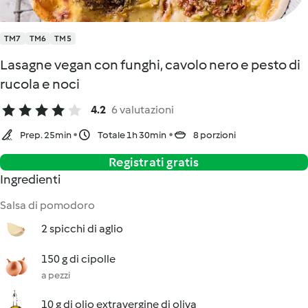
TM7
TM6
TM5
Lasagne vegan con funghi, cavolo nero e pesto di
rucola e noci
4.2
6 valutazioni
Prep. 25min
Totale 1h 30min
8 porzioni
Registrati gratis
Ingredienti
Salsa di pomodoro
2 spicchi di aglio
150 g di cipolle
a pezzi
10 g di olio extravergine di oliva