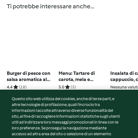
Ti potrebbe interessare anche...
Burger di pesce con
Menu: Tartare di
Insalata di 
salsa aromatica al
carota, mela e
cappuccio, 
cetriolo
nocciole; Crespelle
pollo alla V
4.4
(18)
3.0
(3)
Nessuna valut
ricotta e spinaci
Questo sito web utilizza dei cookies, anche di terze parti, e
altre tecnologie di profilazione, quali l’incrocio tra
informazioni raccolte attraverso diverse funzionalità del
sito, al fine di raccogliere informazioni statistiche sugli utenti
© Copyright 2026
utili ad indirizzare loro messaggi promozionali in linea con le
loro preferenze. Se prosegui la navigazione mediante
Termini del servizio
accesso ad altra area del sito o selezione di un elemento
Informativa sulla privacy