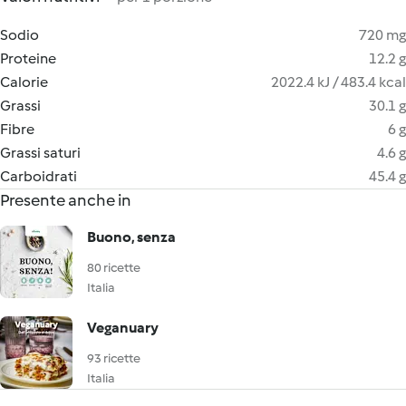
Sodio
720 mg
Proteine
12.2 g
Calorie
2022.4 kJ / 483.4 kcal
Grassi
30.1 g
Fibre
6 g
Grassi saturi
4.6 g
Carboidrati
45.4 g
Presente anche in
Buono, senza
80 ricette
Italia
Veganuary
93 ricette
Italia