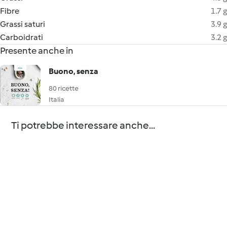
Fibre
1.7 g
Grassi saturi
3.9 g
Carboidrati
3.2 g
Presente anche in
Buono, senza
80 ricette
Italia
Ti potrebbe interessare anche...