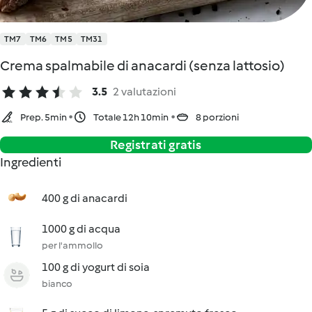
TM7
TM6
TM5
TM31
Crema spalmabile di anacardi (senza lattosio)
3.5
2 valutazioni
Prep. 5min
Totale 12h 10min
8 porzioni
Registrati gratis
Ingredienti
400 g di anacardi
1000 g di acqua
per l'ammollo
100 g di yogurt di soia
bianco