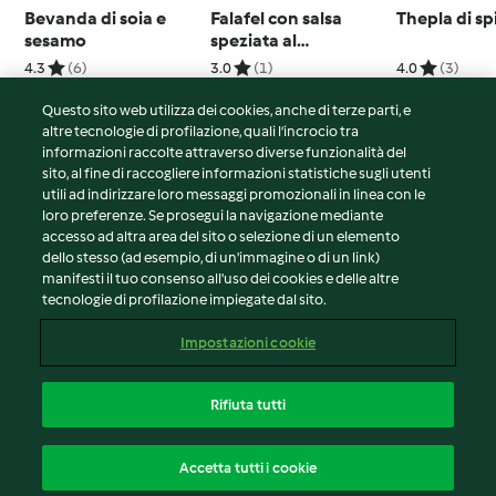
Bevanda di soia e
Falafel con salsa
Thepla di sp
sesamo
speziata al
pomodoro, peperoni
4.3
(6)
3.0
(1)
4.0
(3)
e cocco
Questo sito web utilizza dei cookies, anche di terze parti, e
altre tecnologie di profilazione, quali l’incrocio tra
informazioni raccolte attraverso diverse funzionalità del
sito, al fine di raccogliere informazioni statistiche sugli utenti
© Copyright 2026
utili ad indirizzare loro messaggi promozionali in linea con le
loro preferenze. Se prosegui la navigazione mediante
Termini del servizio
accesso ad altra area del sito o selezione di un elemento
Informativa sulla privacy
dello stesso (ad esempio, di un'immagine o di un link)
Avvertenze generali
manifesti il tuo consenso all'uso dei cookies e delle altre
tecnologie di profilazione impiegate dal sito.
Note legali
Cookie
Impostazioni cookie
Contenuto del rapporto
Recesso dal contratto
Rifiuta tutti
Dichiarazione di accessibilità
Italiano
Accetta tutti i cookie