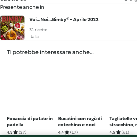
Presente anche in
Voi...Noi...Bimby® - Aprile 2022
31 ricette
Italia
Ti potrebbe interessare anche...
Focaccia di patate in
Bucatini con ragù di
Tagliatelle 
padella
cotechino e noci
stracchino, 
pancetta
4.5
(27)
4.4
(17)
4.5
(61)