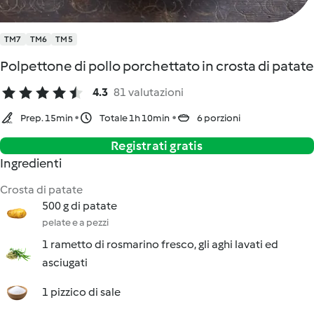
TM7
TM6
TM5
Polpettone di pollo porchettato in crosta di patate
4.3
81 valutazioni
Prep. 15min
Totale 1h 10min
6 porzioni
Registrati gratis
Ingredienti
Crosta di patate
500 g di patate
pelate e a pezzi
1 rametto di rosmarino fresco, gli aghi lavati ed
asciugati
1 pizzico di sale