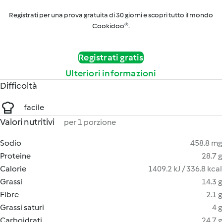
Registrati per una prova gratuita di 30 giorni e scopri tutto il mondo
Cookidoo®.
Registrati gratis
Ulteriori informazioni
Difficoltà
facile
Valori nutritivi
per 1 porzione
Sodio
458.8 mg
Proteine
28.7 g
Calorie
1409.2 kJ / 336.8 kcal
Grassi
14.3 g
Fibre
2.1 g
Grassi saturi
4 g
Carboidrati
24.7 g