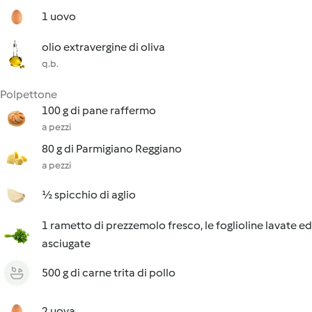
1 uovo
olio extravergine di oliva
q.b.
Polpettone
100 g di pane raffermo
a pezzi
80 g di Parmigiano Reggiano
a pezzi
½ spicchio di aglio
1 rametto di prezzemolo fresco, le foglioline lavate ed
asciugate
500 g di carne trita di pollo
2 uova