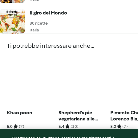
Il giro del Mondo
80 ricette
Italia
Ti potrebbe interessare anche...
Khao poon
Shepherd's pie
Pimento Che
vegetariana alle
Lorenzo Biag
patate dolci
5.0
(7)
3.4
(10)
5.0
(7)