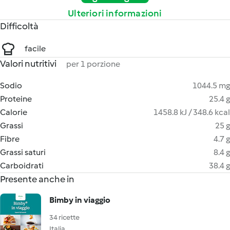
Ulteriori informazioni
Difficoltà
facile
Valori nutritivi
per 1 porzione
Sodio
1044.5 mg
Proteine
25.4 g
Calorie
1458.8 kJ / 348.6 kcal
Grassi
25 g
Fibre
4.7 g
Grassi saturi
8.4 g
Carboidrati
38.4 g
Presente anche in
Bimby in viaggio
34 ricette
Italia