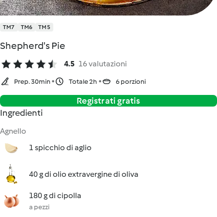
TM7
TM6
TM5
Shepherd's Pie
4.5
16 valutazioni
Prep. 30min
Totale 2h
6 porzioni
Registrati gratis
Ingredienti
Agnello
1 spicchio di aglio
40 g di olio extravergine di oliva
180 g di cipolla
a pezzi