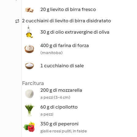
20 g lievito di birra fresco
2 cucchiaini di lievito di birra disidratato
30 g di olio extravergine di oliva
400 g di farina di forza
(manitoba)
1 cucchiaino di sale
Farcitura
200 g di mozzarella
a pezzi (3-4 cm)
60 g di cipollotto
a pezzi
350 g di peperoni
gialli e rossi puliti, in falde