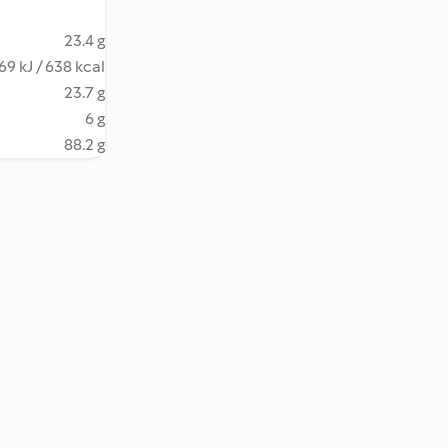
23.4 g
69 kJ / 638 kcal
23.7 g
6 g
88.2 g