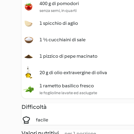
400 g di pomodori
senza semi, in quarti
1 spicchio di aglio
1 ½ cucchiaini di sale
1 pizzico di pepe macinato
20 g di olio extravergine di oliva
1 rametto basilico fresco
le foglioline lavate ed asciugate
Difficoltà
facile
Valori nutritivi
per 1 porzione