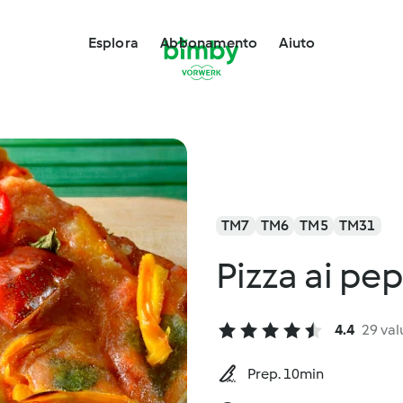
Esplora
Abbonamento
Aiuto
TM7
TM6
TM5
TM31
Pizza ai pe
4.4
29 val
Prep. 10min