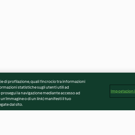
ie di profilazione, quali l’incrocio tra informazioni
ormazioni statistiche sugli utenti utili ad
Impostazioni
 Se prosegui la navigazione mediante accesso ad
 un'immagine o di un link) manifesti il tuo
gate dal sito.