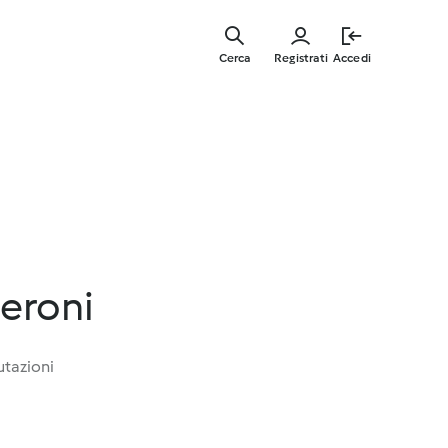
Vai
al
Cerca
Registrati
Accedi
contenut
principal
peroni
utazioni