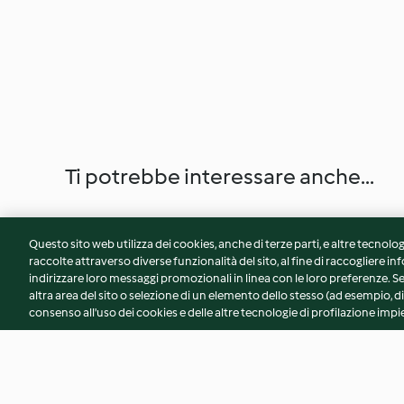
Ti potrebbe interessare anche...
Questo sito web utilizza dei cookies, anche di terze parti, e altre tecnolog
raccolte attraverso diverse funzionalità del sito, al fine di raccogliere inf
indirizzare loro messaggi promozionali in linea con le loro preferenze.
altra area del sito o selezione di un elemento dello stesso (ad esempio, di
consenso all'uso dei cookies e delle altre tecnologie di profilazione impie