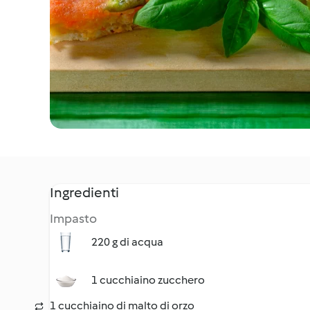
Ingredienti
Impasto
220 g di acqua
1 cucchiaino zucchero
1 cucchiaino di malto di orzo