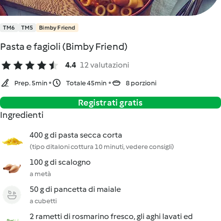
TM6
TM5
Bimby Friend
Pasta e fagioli (Bimby Friend)
4.4
12 valutazioni
Prep. 5min
Totale 45min
8 porzioni
Registrati gratis
Ingredienti
400 g di pasta secca corta
(tipo ditaloni cottura 10 minuti, vedere consigli)
100 g di scalogno
a metà
50 g di pancetta di maiale
a cubetti
2 rametti di rosmarino fresco, gli aghi lavati ed