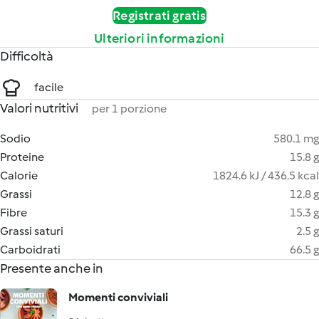
Registrati gratis
Ulteriori informazioni
Difficoltà
facile
Valori nutritivi
per 1 porzione
Sodio
580.1 mg
Proteine
15.8 g
Calorie
1824.6 kJ / 436.5 kcal
Grassi
12.8 g
Fibre
15.3 g
Grassi saturi
2.5 g
Carboidrati
66.5 g
Presente anche in
Momenti conviviali