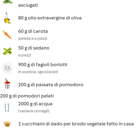
asciugati
80 g olio extravergine di oliva
60 g di carota
pelata e a pezzi
50 g di sedano
a pezzi
900 g di fagioli borlotti
in scatola, sgocciolati
200 g di passata di pomodoro
200 g di pomodori pelati
2000 g di acqua
(vedere consigli)
2 cucchiaini di dado per brodo vegetale fatto in casa