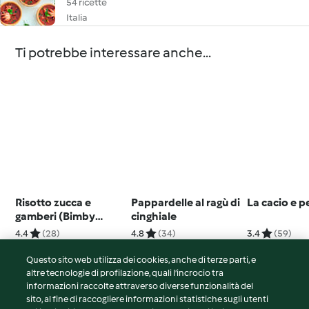
54 ricette
Italia
Ti potrebbe interessare anche...
Risotto zucca e
Pappardelle al ragù di
La cacio e 
gamberi (Bimby
cinghiale
Friend)
4.4
(28)
4.8
(34)
3.4
(59)
Questo sito web utilizza dei cookies, anche di terze parti, e
altre tecnologie di profilazione, quali l’incrocio tra
informazioni raccolte attraverso diverse funzionalità del
sito, al fine di raccogliere informazioni statistiche sugli utenti
© Copyright 2026