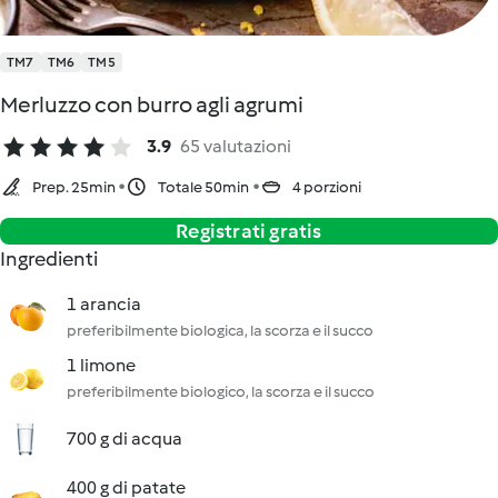
TM7
TM6
TM5
Merluzzo con burro agli agrumi
3.9
65 valutazioni
Prep. 25min
Totale 50min
4 porzioni
Registrati gratis
Ingredienti
1 arancia
preferibilmente biologica, la scorza e il succo
1 limone
preferibilmente biologico, la scorza e il succo
700 g di acqua
400 g di patate