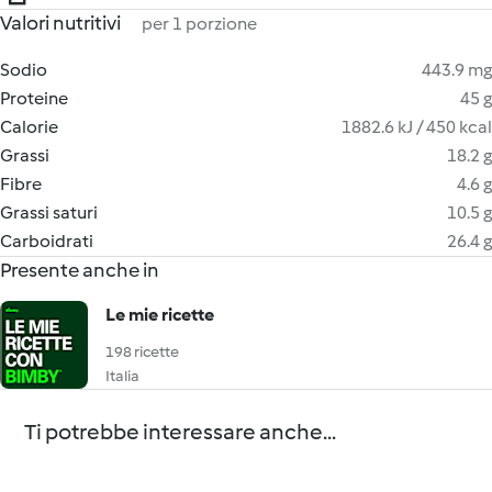
Valori nutritivi
per 1 porzione
Sodio
443.9 mg
Proteine
45 g
Calorie
1882.6 kJ / 450 kcal
Grassi
18.2 g
Fibre
4.6 g
Grassi saturi
10.5 g
Carboidrati
26.4 g
Presente anche in
Le mie ricette
198 ricette
Italia
Ti potrebbe interessare anche...