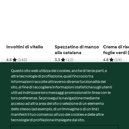
Involtini di vitello
Spezzatino di manzo
Crema di ris
alla catalana
foglie verdi
4.5
(142)
3.3
(12)
4.8
(19)
Questo sito web utilizza dei cookies, anche di terze parti, e
altre tecnologie di profilazione, quali l’incrocio tra
informazioni raccolte attraverso diverse funzionalità del
sito, al fine di raccogliere informazioni statistiche sugli utenti
© Copyright 2026
utili ad indirizzare loro messaggi promozionali in linea con le
loro preferenze. Se prosegui la navigazione mediante
Termini del servizio
accesso ad altra area del sito o selezione di un elemento
Informativa sulla privacy
dello stesso (ad esempio, di un'immagine o di un link)
Avvertenze generali
manifesti il tuo consenso all'uso dei cookies e delle altre
tecnologie di profilazione impiegate dal sito.
Note legali