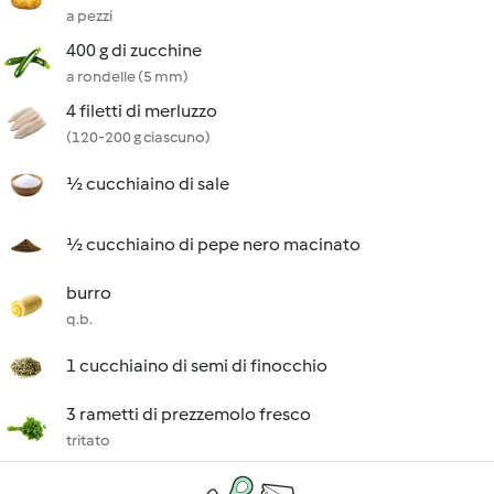
a pezzi
400 g di zucchine
a rondelle (5 mm)
4 filetti di merluzzo
(120-200 g ciascuno)
½ cucchiaino di sale
½ cucchiaino di pepe nero macinato
burro
q.b.
1 cucchiaino di semi di finocchio
3 rametti di prezzemolo fresco
tritato