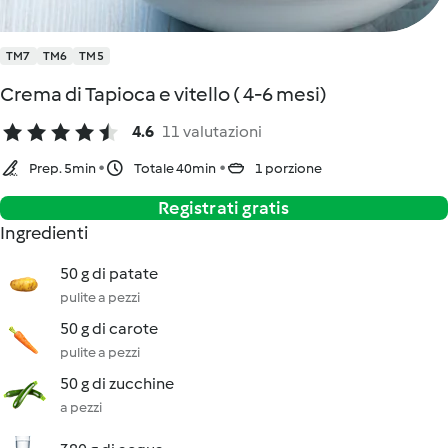
TM7
TM6
TM5
Crema di Tapioca e vitello ( 4-6 mesi)
4.6
11 valutazioni
Prep. 5min
Totale 40min
1 porzione
Registrati gratis
Ingredienti
50 g di patate
pulite a pezzi
50 g di carote
pulite a pezzi
50 g di zucchine
a pezzi