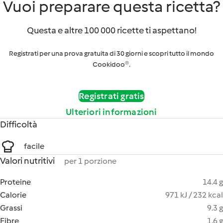
Vuoi preparare questa ricetta?
Questa e altre 100 000 ricette ti aspettano!
Registrati per una prova gratuita di 30 giorni e scopri tutto il mondo
Cookidoo®.
Registrati gratis
Ulteriori informazioni
Difficoltà
facile
Valori nutritivi
per 1 porzione
Proteine
14.4 g
Calorie
971 kJ / 232 kcal
Grassi
9.3 g
Fibre
1.6 g