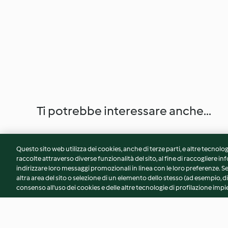
Ti potrebbe interessare anche...
Questo sito web utilizza dei cookies, anche di terze parti, e altre tecnolog
raccolte attraverso diverse funzionalità del sito, al fine di raccogliere inf
indirizzare loro messaggi promozionali in linea con le loro preferenze.
altra area del sito o selezione di un elemento dello stesso (ad esempio, di
consenso all'uso dei cookies e delle altre tecnologie di profilazione impie