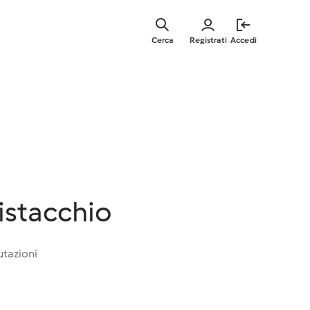
Vai
al
Cerca
Registrati
Accedi
contenut
principal
pistacchio
utazioni