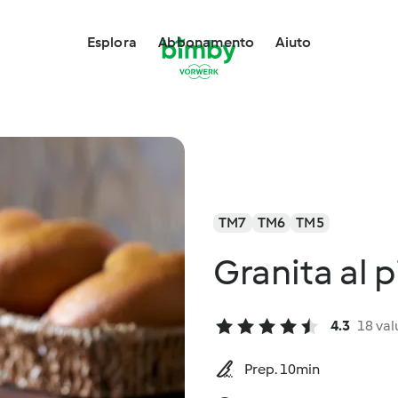
Esplora
Abbonamento
Aiuto
TM7
TM6
TM5
Granita al 
4.3
18 val
Prep. 10min