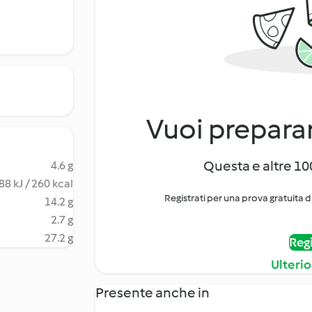
Vuoi preparar
Questa e altre 100
4.6 g
88 kJ / 260 kcal
Registrati per una prova gratuita d
14.2 g
2.7 g
27.2 g
Regi
Ulterio
Presente anche in