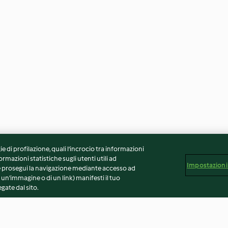
ie di profilazione, quali l’incrocio tra informazioni
ormazioni statistiche sugli utenti utili ad
Impostazioni
 Se prosegui la navigazione mediante accesso ad
 un'immagine o di un link) manifesti il tuo
gate dal sito.