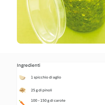
Ingredienti
1 spicchio di aglio
25 g di pinoli
100 - 150 g di carote