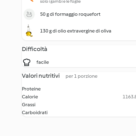
solo i gambi e le foglie
50 g di formaggio roquefort
130 g di olio extravergine di oliva
Difficoltà
facile
Valori nutritivi
per 1 porzione
Proteine
Calorie
1163.8
Grassi
Carboidrati