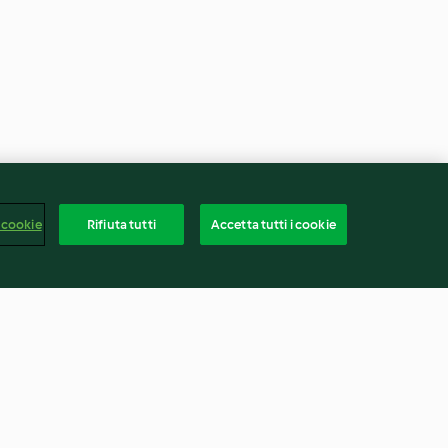
 cookie
Rifiuta tutti
Accetta tutti i cookie
al vapore
Budino mela e carruba (senza
zucchero)