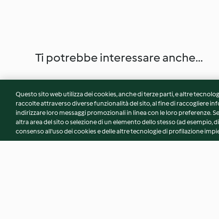
Ti potrebbe interessare anche...
Questo sito web utilizza dei cookies, anche di terze parti, e altre tecnolog
raccolte attraverso diverse funzionalità del sito, al fine di raccogliere inf
indirizzare loro messaggi promozionali in linea con le loro preferenze.
altra area del sito o selezione di un elemento dello stesso (ad esempio, di
consenso all'uso dei cookies e delle altre tecnologie di profilazione impie
Uova di quaglia e asparagi in
Gnocchi di sedano
salsa di senape
Castelmagno