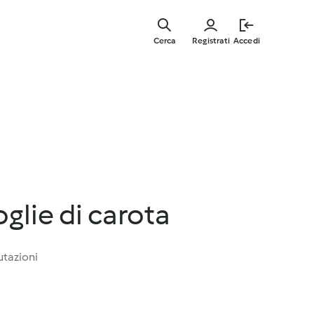
Vai
al
Cerca
Registrati
Accedi
contenut
principal
oglie di carota
utazioni