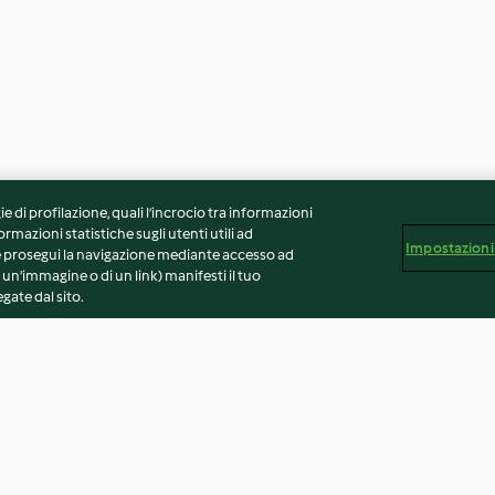
ie di profilazione, quali l’incrocio tra informazioni
ormazioni statistiche sugli utenti utili ad
Impostazioni
 Se prosegui la navigazione mediante accesso ad
 un'immagine o di un link) manifesti il tuo
gate dal sito.
 rapa con
Sformatini di finocchi
Soufflè ai cardi 