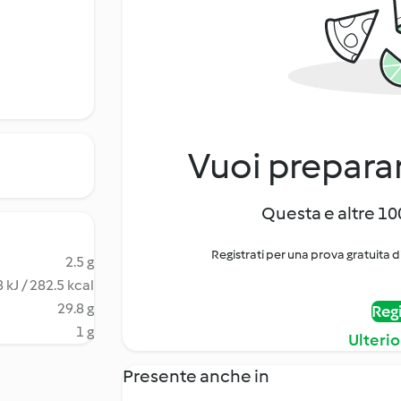
Vuoi preparar
Questa e altre 100
Registrati per una prova gratuita d
2.5 g
 kJ / 282.5 kcal
29.8 g
Regi
1 g
Ulterio
Presente anche in