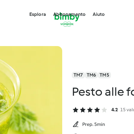
Esplora
Abbonamento
Aiuto
TM7
TM6
TM5
Pesto alle f
4.2
15 val
Prep. 5min