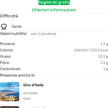
Registrati gratis
Ulteriori informazioni
Difficoltà
facile
Valori nutritivi
per 1 porzione
Proteine
1.5 g
Calorie
424.8 kJ / 101.5 kcal
Grassi
10.2 g
Fibre
1.5 g
Carboidrati
1 g
Presente anche in
Giro d'Italia
69 ricette
Italia