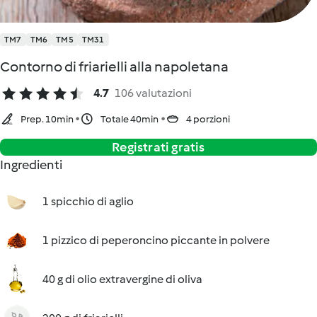
TM7
TM6
TM5
TM31
Contorno di friarielli alla napoletana
4.7
106 valutazioni
Prep. 10min
Totale 40min
4 porzioni
Registrati gratis
Ingredienti
1 spicchio di aglio
1 pizzico di peperoncino piccante in polvere
40 g di olio extravergine di oliva