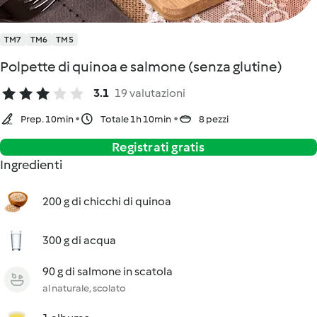
TM7
TM6
TM5
Polpette di quinoa e salmone (senza glutine)
3.1
19 valutazioni
Prep. 10min
Totale 1h 10min
8 pezzi
Registrati gratis
Ingredienti
200 g di chicchi di quinoa
300 g di acqua
90 g di salmone in scatola
al naturale, scolato