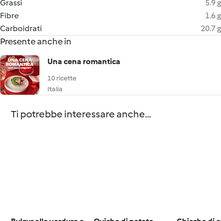
Grassi
5.9 g
Fibre
1.6 g
Carboidrati
20.7 g
Presente anche in
Una cena romantica
10 ricette
Italia
Ti potrebbe interessare anche...