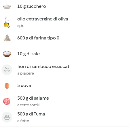
10 g zucchero
olio extravergine di oliva
q.b.
600 g di farina tipo 0
10 g di sale
fiori di sambuco essiccati
a piacere
5 uova
500 g di salame
a fette sottili
500 g di Tuma
a fette