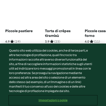
Piccole pastiere
Torta di crêpes
Piccole cass
tiramisù
forno
4.9
(19)
3.9
(23)
4.0
(11)
Questo sito web utilizza dei cookies, anche di terze parti, e
altre tecnologie di profilazione, quali l’incrocio tra
informazioni raccolte attraverso diverse funzionalità del
sito, al fine di raccogliere informazioni statistiche sugli utenti
© Copyright 2026
utili ad indirizzare loro messaggi promozionali in linea con le
loro preferenze. Se prosegui la navigazione mediante
Termini del servizio
accesso ad altra area del sito o selezione di un elemento
Informativa sulla privacy
dello stesso (ad esempio, di un'immagine o di un link)
Avvertenze generali
manifesti il tuo consenso all'uso dei cookies e delle altre
tecnologie di profilazione impiegate dal sito.
Note legali
Cookie
Impostazioni cookie
Contenuto del rapporto