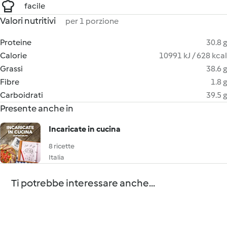
facile
Valori nutritivi
per 1 porzione
Proteine
30.8 g
Calorie
10991 kJ / 628 kcal
Grassi
38.6 g
Fibre
1.8 g
Carboidrati
39.5 g
Presente anche in
Incaricate in cucina
8 ricette
Italia
Ti potrebbe interessare anche...