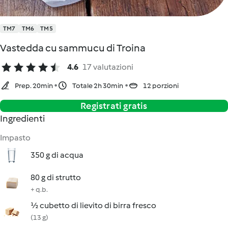
TM7
TM6
TM5
Vastedda cu sammucu di Troina
4.6
17 valutazioni
Prep. 20min
Totale 2h 30min
12 porzioni
Registrati gratis
Ingredienti
Impasto
350 g di acqua
80 g di strutto
+ q.b.
½ cubetto di lievito di birra fresco
(13 g)