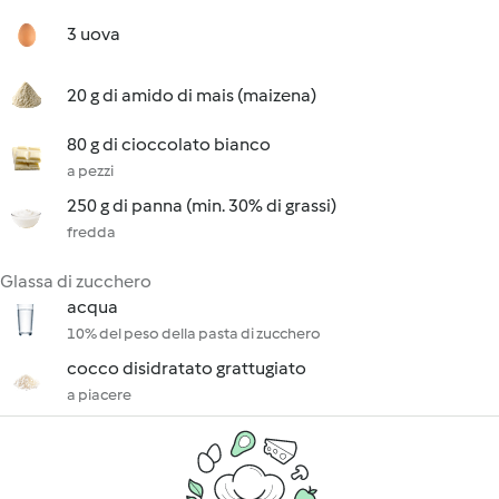
3 uova
20 g di amido di mais (maizena)
80 g di cioccolato bianco
a pezzi
250 g di panna (min. 30% di grassi)
fredda
Glassa di zucchero
acqua
10% del peso della pasta di zucchero
cocco disidratato grattugiato
a piacere