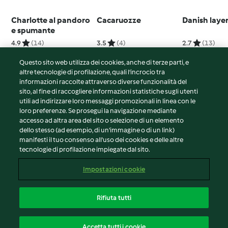
Charlotte al pandoro
Cacaruozze
Danish laye
e spumante
4.9
(14)
3.5
(4)
2.7
(13)
Questo sito web utilizza dei cookies, anche di terze parti, e
altre tecnologie di profilazione, quali l’incrocio tra
informazioni raccolte attraverso diverse funzionalità del
sito, al fine di raccogliere informazioni statistiche sugli utenti
© Copyright 2026
utili ad indirizzare loro messaggi promozionali in linea con le
loro preferenze. Se prosegui la navigazione mediante
Termini del servizio
accesso ad altra area del sito o selezione di un elemento
Informativa sulla privacy
dello stesso (ad esempio, di un'immagine o di un link)
Avvertenze generali
manifesti il tuo consenso all'uso dei cookies e delle altre
tecnologie di profilazione impiegate dal sito.
Note legali
Cookie
Impostazioni cookie
Contenuto del rapporto
Recesso dal contratto
Rifiuta tutti
Dichiarazione di accessibilità
Italiano
Accetta tutti i cookie