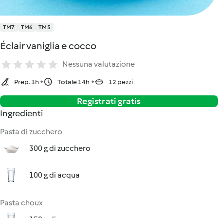
TM7
TM6
TM5
Éclair vaniglia e cocco
Nessuna valutazione
Prep. 1h
Totale 14h
12 pezzi
Registrati gratis
Ingredienti
Pasta di zucchero
300 g di zucchero
100 g di acqua
Pasta choux