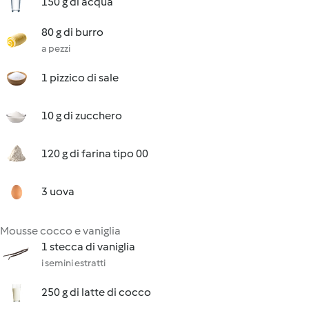
150 g di acqua
80 g di burro
a pezzi
1 pizzico di sale
10 g di zucchero
120 g di farina tipo 00
3 uova
Mousse cocco e vaniglia
1 stecca di vaniglia
i semini estratti
250 g di latte di cocco