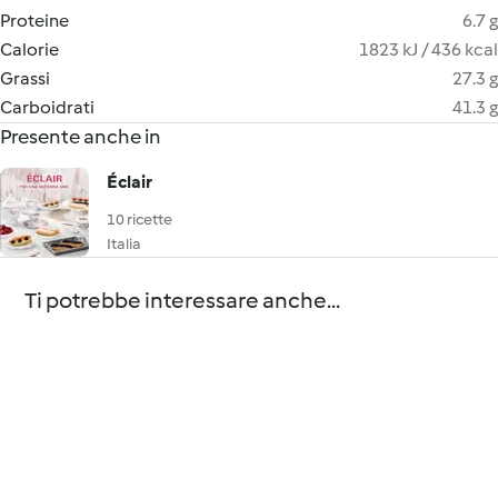
Proteine
6.7 g
Calorie
1823 kJ / 436 kcal
Grassi
27.3 g
Carboidrati
41.3 g
Presente anche in
Éclair
10 ricette
Italia
Ti potrebbe interessare anche...