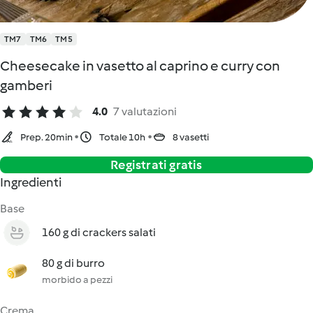
TM7
TM6
TM5
Cheesecake in vasetto al caprino e curry con
gamberi
4.0
7 valutazioni
Prep. 20min
Totale 10h
8 vasetti
Registrati gratis
Ingredienti
Base
160 g di crackers salati
80 g di burro
morbido a pezzi
Crema