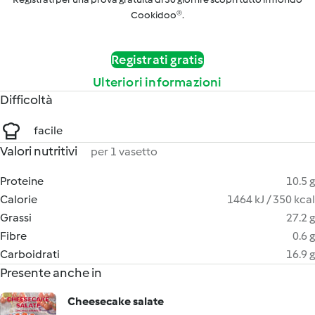
Cookidoo®.
Registrati gratis
Ulteriori informazioni
Difficoltà
facile
Valori nutritivi
per 1 vasetto
Proteine
10.5 g
Calorie
1464 kJ / 350 kcal
Grassi
27.2 g
Fibre
0.6 g
Carboidrati
16.9 g
Presente anche in
Cheesecake salate