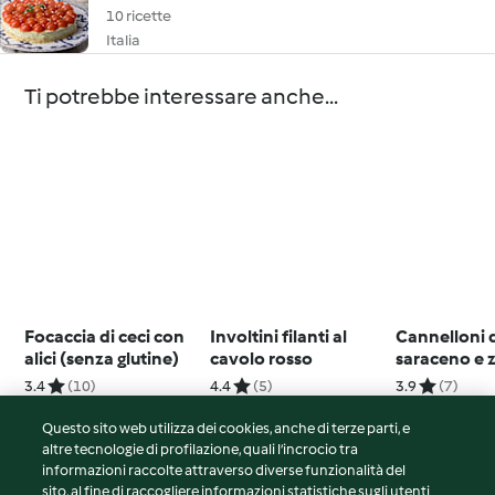
10 ricette
Italia
Ti potrebbe interessare anche...
Focaccia di ceci con
Involtini filanti al
Cannelloni 
alici (senza glutine)
cavolo rosso
saraceno e 
3.4
(10)
4.4
(5)
3.9
(7)
Questo sito web utilizza dei cookies, anche di terze parti, e
altre tecnologie di profilazione, quali l’incrocio tra
informazioni raccolte attraverso diverse funzionalità del
sito, al fine di raccogliere informazioni statistiche sugli utenti