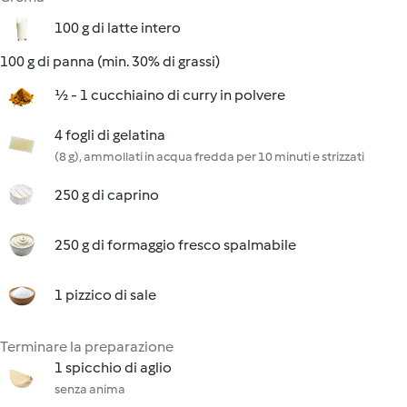
100 g di latte intero
100 g di panna (min. 30% di grassi)
½ - 1 cucchiaino di curry in polvere
4 fogli di gelatina
(8 g), ammollati in acqua fredda per 10 minuti e strizzati
250 g di caprino
250 g di formaggio fresco spalmabile
1 pizzico di sale
Terminare la preparazione
1 spicchio di aglio
senza anima