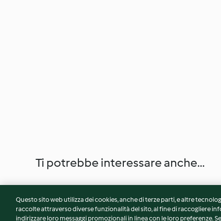
Ti potrebbe interessare anche...
Questo sito web utilizza dei cookies, anche di terze parti, e altre tecnolog
raccolte attraverso diverse funzionalità del sito, al fine di raccogliere inf
indirizzare loro messaggi promozionali in linea con le loro preferenze.