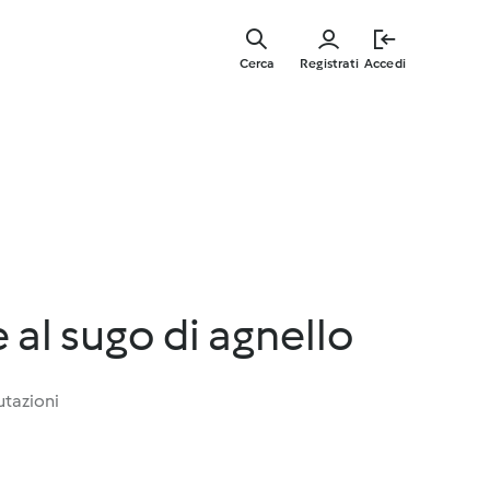
Vai
al
Cerca
Registrati
Accedi
contenut
principal
 al sugo di agnello
utazioni