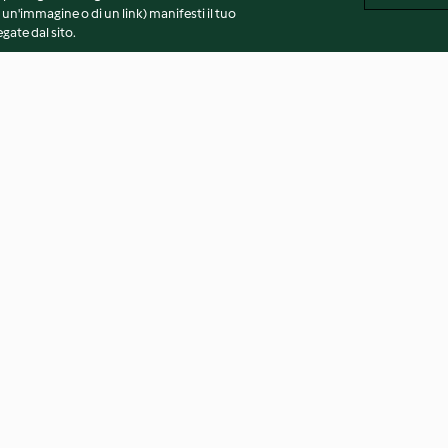
 un'immagine o di un link) manifesti il tuo
gate dal sito.
 al forno
Paccheri con ragù di salsiccia e
Cecapreti con ra
frutta secca
ciociaria
3.8
(17)
4.5
(12)
vvertenze generali
Note legali
Cookie
Contenuto del 