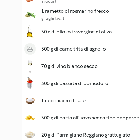
in quarti
1 rametto di rosmarino fresco
gli aghi lavati
30 g di olio extravergine di oliva
500 g di carne trita di agnello
70 g di vino bianco secco
300 g di passata di pomodoro
1 cucchiaino di sale
300 g di pasta all'uovo secca tipo papparde
20 g di Parmigiano Reggiano grattugiato