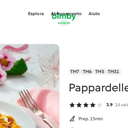
Esplora
Abbonamento
Aiuto
TM7
TM6
TM5
TM31
Pappardelle
3.9
14 val
Prep. 15min