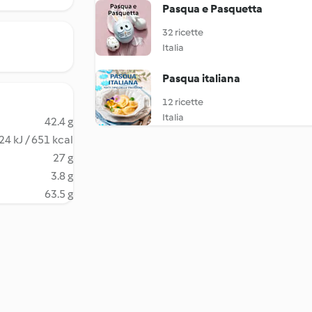
Pasqua e Pasquetta
32 ricette
Italia
Pasqua italiana
12 ricette
Italia
42.4 g
24 kJ / 651 kcal
27 g
3.8 g
63.5 g