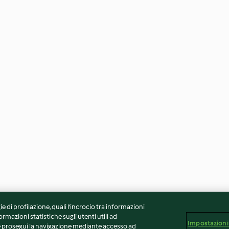
ie di profilazione, quali l’incrocio tra informazioni
ormazioni statistiche sugli utenti utili ad
Impostazioni
 Se prosegui la navigazione mediante accesso ad