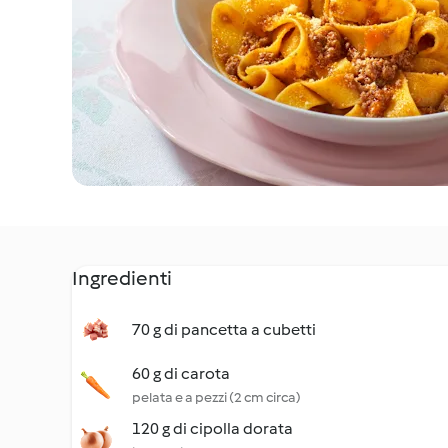
Ingredienti
70 g di pancetta a cubetti
60 g di carota
pelata e a pezzi (2 cm circa)
120 g di cipolla dorata