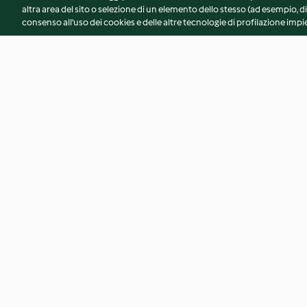
altra area del sito o selezione di un elemento dello stesso (ad esempio, di
consenso all'uso dei cookies e delle altre tecnologie di profilazione impie
Fettuccine al limone al sugo di
Champignon ripieni
scampi
4.5
(12)
4.5
(22)
© Copyright 2026
Termini del servizio
Informativa sulla privacy
A
Dichiarazione di accessibilità