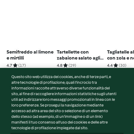
Semifreddo al limone
Tartellette con
Tagliatelle a
e mirtilli
zabaione salato agli
con zola e n
asparagi (senza
4.7
(17)
4.8
(29)
4.4
(30)
glutine)
Questo sito web utilizza dei cookies, anche di terze parti, e
altre tecnologie di profilazione, quali l’incrocio tra
informazioni raccolte attraverso diverse funzionalità del
sito, al fine di raccogliere informazioni statistiche sugli utenti
© Copyright 2026
utili ad indirizzare loro messaggi promozionali in linea con le
loro preferenze. Se prosegui la navigazione mediante
Termini del servizio
accesso ad altra area del sito o selezione di un elemento
Informativa sulla privacy
dello stesso (ad esempio, di un'immagine o di un link)
Avvertenze generali
manifesti il tuo consenso all'uso dei cookies e delle altre
tecnologie di profilazione impiegate dal sito.
Note legali