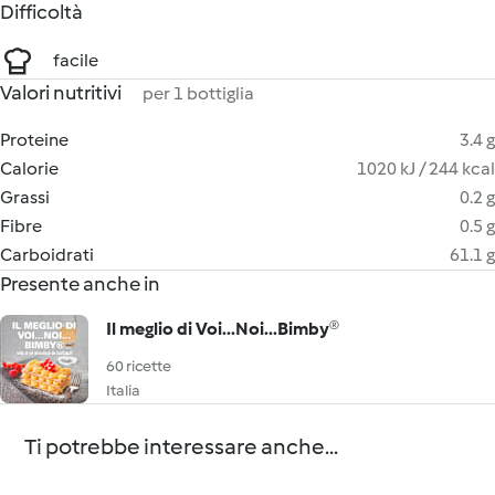
Difficoltà
facile
Valori nutritivi
per 1 bottiglia
Proteine
3.4 g
Calorie
1020 kJ / 244 kcal
Grassi
0.2 g
Fibre
0.5 g
Carboidrati
61.1 g
Presente anche in
Il meglio di Voi...Noi...Bimby®
60 ricette
Italia
Ti potrebbe interessare anche...