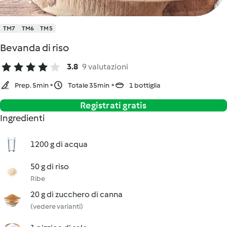
TM7
TM6
TM5
Bevanda di riso
3.8
9 valutazioni
Prep. 5min
Totale 35min
1 bottiglia
Registrati gratis
Ingredienti
1200 g di acqua
50 g di riso
Ribe
20 g di zucchero di canna
(vedere varianti)