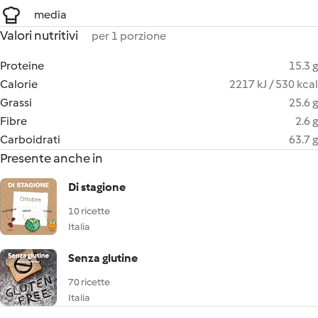
media
Valori nutritivi
per 1 porzione
Proteine
15.3 g
Calorie
2217 kJ / 530 kcal
Grassi
25.6 g
Fibre
2.6 g
Carboidrati
63.7 g
Presente anche in
Di stagione
10 ricette
Italia
Senza glutine
70 ricette
Italia