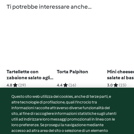
Ti potrebbe interessare anche...
Tartellette con
Torta Palpiton
Mini cheese
zabaione salato agli
salate al bas
asparagi (senza
4.8
(29)
4.4
(16)
3.0
(23)
glutine)
Questo sito web utilizza dei cookies, anche di terze parti, e
altre tecnologie di profilazione, quali l’incrocio tra
informazioni raccolte attraverso diverse funzionalità del
sito, al fine di raccogliere informazioni statistiche sugli utenti
© Copyright 2026
utili ad indirizzare loro messaggi promozionali in linea con le
loro preferenze. Se prosegui la navigazione mediante
Termini del servizio
accesso ad altra area del sito o selezione di un elemento