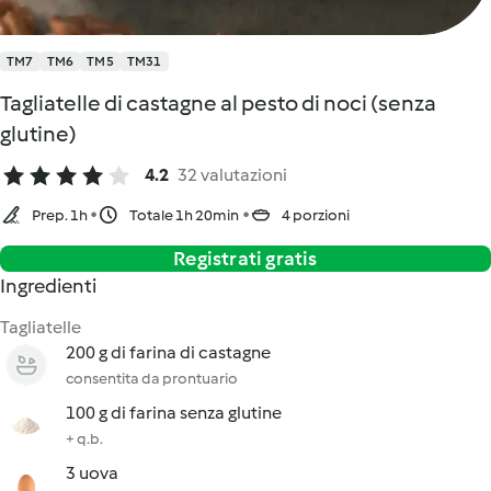
TM7
TM6
TM5
TM31
Tagliatelle di castagne al pesto di noci (senza
glutine)
4.2
32 valutazioni
Prep. 1h
Totale 1h 20min
4 porzioni
Registrati gratis
Ingredienti
Tagliatelle
200 g di farina di castagne
consentita da prontuario
100 g di farina senza glutine
+ q.b.
3 uova