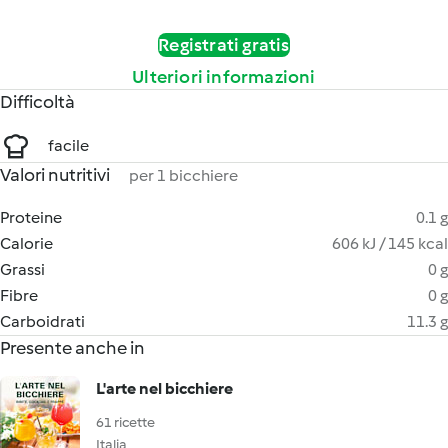
Registrati gratis
Ulteriori informazioni
Difficoltà
facile
Valori nutritivi
per 1 bicchiere
Proteine
0.1 g
Calorie
606 kJ / 145 kcal
Grassi
0 g
Fibre
0 g
Carboidrati
11.3 g
Presente anche in
L'arte nel bicchiere
61 ricette
Italia