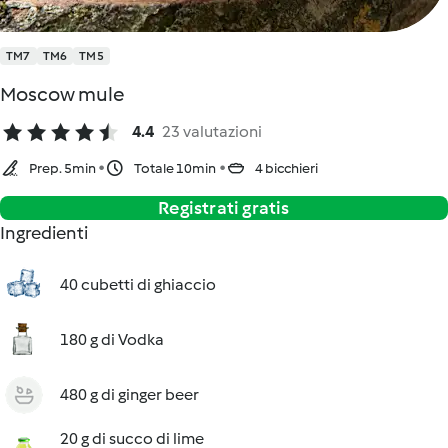
TM7
TM6
TM5
Moscow mule
4.4
23 valutazioni
Prep. 5min
Totale 10min
4 bicchieri
Registrati gratis
Ingredienti
40 cubetti di ghiaccio
180 g di Vodka
480 g di ginger beer
20 g di succo di lime