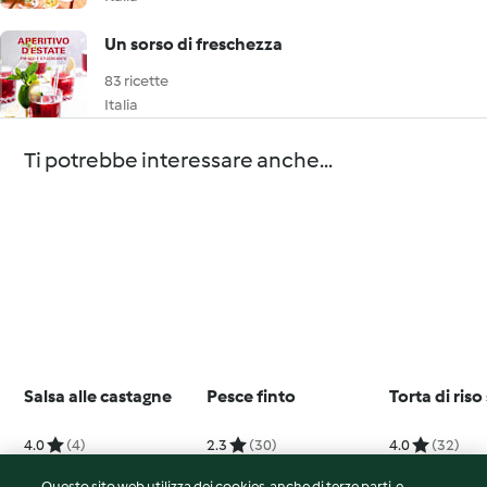
Un sorso di freschezza
83 ricette
Italia
Ti potrebbe interessare anche...
Salsa alle castagne
Pesce finto
Torta di riso
4.0
(4)
2.3
(30)
4.0
(32)
Questo sito web utilizza dei cookies, anche di terze parti, e