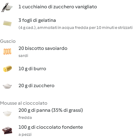
1 cucchiaino di zucchero vanigliato
3 fogli di gelatina
(4 g cad.), ammollati in acqua fredda per 10 minuti e strizzati
Guscio
20 biscotto savoiardo
sardi
10 g di burro
20 g di zucchero
Mousse al cioccolato
200 g di panna (35% di grassi)
fredda
100 g di cioccolato fondente
a pezzi