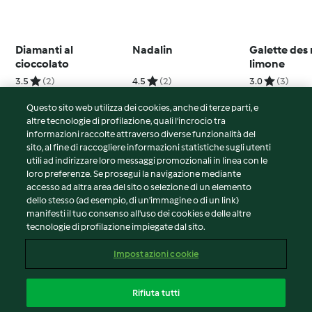
Diamanti al
Nadalin
Galette des r
cioccolato
limone
3.5
(2)
4.5
(2)
3.0
(3)
Questo sito web utilizza dei cookies, anche di terze parti, e
altre tecnologie di profilazione, quali l’incrocio tra
informazioni raccolte attraverso diverse funzionalità del
sito, al fine di raccogliere informazioni statistiche sugli utenti
© Copyright 2026
utili ad indirizzare loro messaggi promozionali in linea con le
loro preferenze. Se prosegui la navigazione mediante
Termini del servizio
accesso ad altra area del sito o selezione di un elemento
Informativa sulla privacy
dello stesso (ad esempio, di un'immagine o di un link)
Avvertenze generali
manifesti il tuo consenso all'uso dei cookies e delle altre
tecnologie di profilazione impiegate dal sito.
Note legali
Cookie
Impostazioni cookie
Contenuto del rapporto
Recesso dal contratto
Rifiuta tutti
Dichiarazione di accessibilità