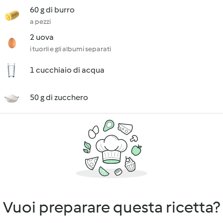
60 g di burro
a pezzi
2 uova
i tuorli e gli albumi separati
1 cucchiaio di acqua
50 g di zucchero
Vuoi preparare questa ricetta?