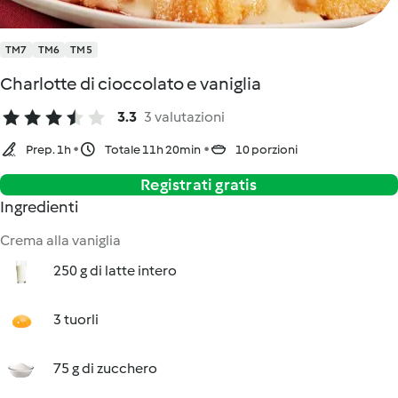
TM7
TM6
TM5
Charlotte di cioccolato e vaniglia
3.3
3 valutazioni
Prep. 1h
Totale 11h 20min
10 porzioni
Registrati gratis
Ingredienti
Crema alla vaniglia
250 g di latte intero
3 tuorli
75 g di zucchero