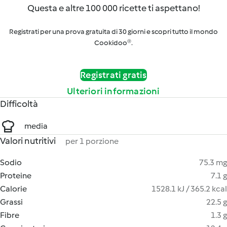
Questa e altre 100 000 ricette ti aspettano!
Registrati per una prova gratuita di 30 giorni e scopri tutto il mondo
Cookidoo®.
Registrati gratis
Ulteriori informazioni
Difficoltà
media
Valori nutritivi
per 1 porzione
Sodio
75.3 mg
Proteine
7.1 g
Calorie
1528.1 kJ / 365.2 kcal
Grassi
22.5 g
Fibre
1.3 g