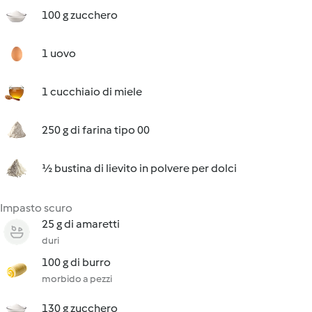
100 g zucchero
1 uovo
1 cucchiaio di miele
250 g di farina tipo 00
½ bustina di lievito in polvere per dolci
Impasto scuro
25 g di amaretti
duri
100 g di burro
morbido a pezzi
130 g zucchero