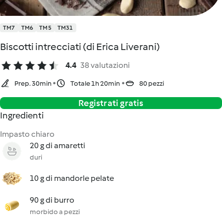
TM7
TM6
TM5
TM31
Biscotti intrecciati (di Erica Liverani)
4.4
38 valutazioni
Prep. 30min
Totale 1h 20min
80 pezzi
Registrati gratis
Ingredienti
Impasto chiaro
20 g di amaretti
duri
10 g di mandorle pelate
90 g di burro
morbido a pezzi