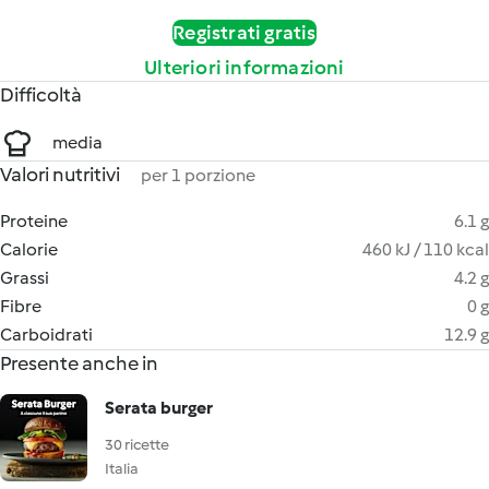
Registrati gratis
Ulteriori informazioni
Difficoltà
media
Valori nutritivi
per 1 porzione
Proteine
6.1 g
Calorie
460 kJ / 110 kcal
Grassi
4.2 g
Fibre
0 g
Carboidrati
12.9 g
Presente anche in
Serata burger
30 ricette
Italia