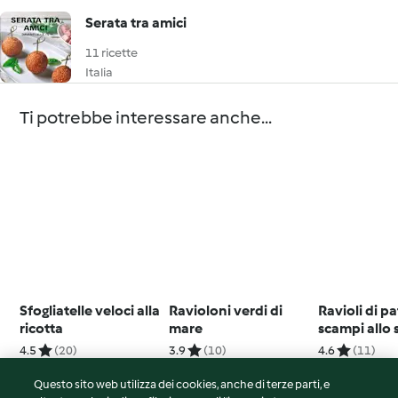
Serata tra amici
11 ricette
Italia
Ti potrebbe interessare anche...
Sfogliatelle veloci alla
Ravioloni verdi di
Ravioli di p
ricotta
mare
scampi allo
4.5
(20)
3.9
(10)
4.6
(11)
Questo sito web utilizza dei cookies, anche di terze parti, e