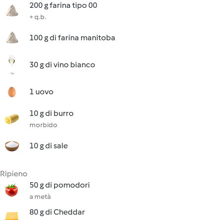
200 g farina tipo 00
+ q.b.
100 g di farina manitoba
30 g di vino bianco
1 uovo
10 g di burro
morbido
10 g di sale
Ripieno
50 g di pomodori
a metà
80 g di Cheddar