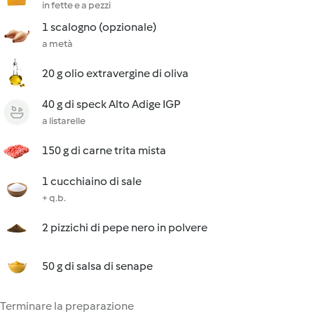
in fette e a pezzi
1 scalogno (opzionale)
a metà
20 g olio extravergine di oliva
40 g di speck Alto Adige IGP
a listarelle
150 g di carne trita mista
1 cucchiaino di sale
+ q.b.
2 pizzichi di pepe nero in polvere
50 g di salsa di senape
Terminare la preparazione