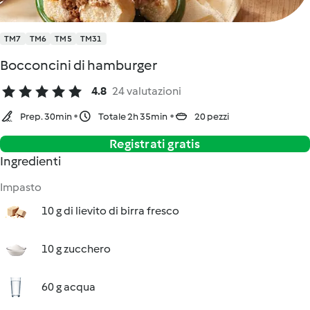
TM7
TM6
TM5
TM31
Bocconcini di hamburger
4.8
24 valutazioni
Prep. 30min
Totale 2h 35min
20 pezzi
Registrati gratis
Ingredienti
Impasto
10 g di lievito di birra fresco
10 g zucchero
60 g acqua