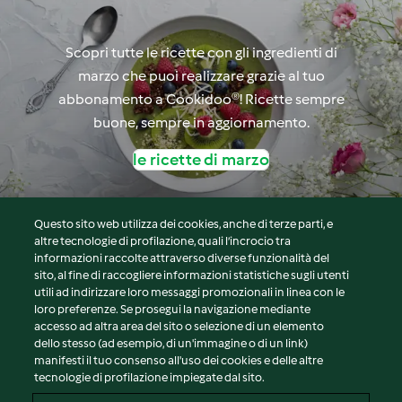
Scopri tutte le ricette con gli ingredienti di
marzo che puoi realizzare grazie al tuo
abbonamento a Cookidoo®! Ricette sempre
buone, sempre in aggiornamento.
le ricette di marzo
Questo sito web utilizza dei cookies, anche di terze parti, e
altre tecnologie di profilazione, quali l’incrocio tra
informazioni raccolte attraverso diverse funzionalità del
sito, al fine di raccogliere informazioni statistiche sugli utenti
© Copyright 2026
utili ad indirizzare loro messaggi promozionali in linea con le
loro preferenze. Se prosegui la navigazione mediante
Termini del servizio
accesso ad altra area del sito o selezione di un elemento
Informativa sulla privacy
dello stesso (ad esempio, di un'immagine o di un link)
Avvertenze generali
manifesti il tuo consenso all'uso dei cookies e delle altre
tecnologie di profilazione impiegate dal sito.
Note legali