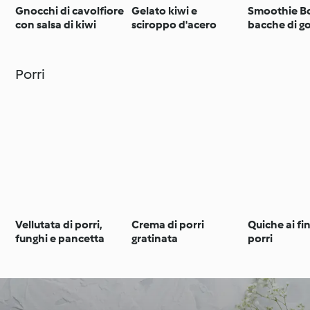
Gnocchi di cavolfiore
Gelato kiwi e
Smoothie Bo
con salsa di kiwi
sciroppo d'acero
bacche di go
Porri
Vellutata di porri,
Crema di porri
Quiche ai fi
funghi e pancetta
gratinata
porri