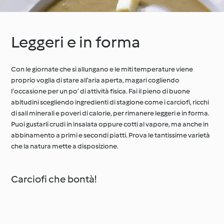
Leggeri e in forma
Con le giornate che si allungano e le miti temperature viene
proprio voglia di stare all’aria aperta, magari cogliendo
l’occasione per un po’ di attività fisica. Fai il pieno di buone
abitudini scegliendo ingredienti di stagione come i carciofi, ricchi
di sali minerali e poveri di calorie, per rimanere leggeri e in forma.
Puoi gustarli crudi in insalata oppure cotti al vapore, ma anche in
abbinamento a primi e secondi piatti. Prova le tantissime varietà
che la natura mette a disposizione.
Carciofi che bontà!