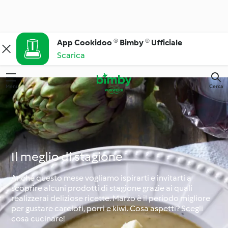
App Cookidoo ® Bimby ® Ufficiale
Scarica
Menu
Cerca
Il meglio di stagione
Anche questo mese vogliamo ispirarti e invitarti a
scoprire alcuni prodotti di stagione grazie ai quali
realizzerai deliziose ricette. Marzo è il periodo migliore
per gustare carciofi, porri e kiwi. Cosa aspetti? Scegli
cosa cucinare!