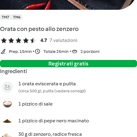
TM7
TM6
Orata con pesto allo zenzero
4.7
7 valutazioni
Prep. 15min
Totale 25min
2 porzioni
Registrati gratis
Ingredienti
1 orata eviscerata e pulita
(circa 500 g), pulita (vedere consigli)
1 pizzico di sale
1 pizzico di pepe nero macinato
30 g di zenzero, radice fresca