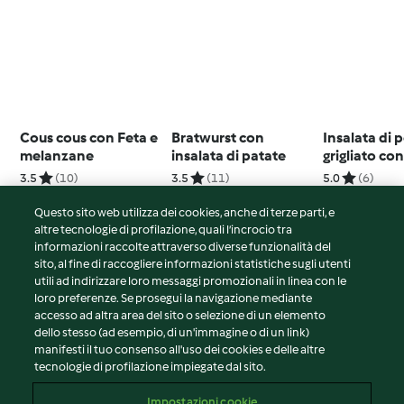
Cous cous con Feta e
Bratwurst con
Insalata di p
melanzane
insalata di patate
grigliato co
vinaigrette a
3.5
(10)
3.5
(11)
5.0
(6)
Questo sito web utilizza dei cookies, anche di terze parti, e
altre tecnologie di profilazione, quali l’incrocio tra
informazioni raccolte attraverso diverse funzionalità del
sito, al fine di raccogliere informazioni statistiche sugli utenti
© Copyright 2026
utili ad indirizzare loro messaggi promozionali in linea con le
loro preferenze. Se prosegui la navigazione mediante
Termini del servizio
accesso ad altra area del sito o selezione di un elemento
Informativa sulla privacy
dello stesso (ad esempio, di un'immagine o di un link)
Avvertenze generali
manifesti il tuo consenso all'uso dei cookies e delle altre
tecnologie di profilazione impiegate dal sito.
Note legali
Cookie
Impostazioni cookie