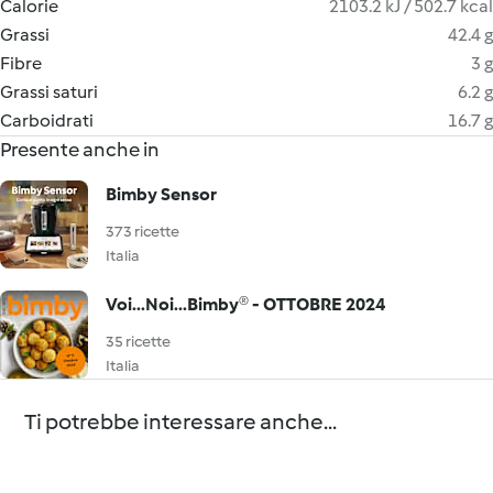
Calorie
2103.2 kJ / 502.7 kcal
Grassi
42.4 g
Fibre
3 g
Grassi saturi
6.2 g
Carboidrati
16.7 g
Presente anche in
Bimby Sensor
373 ricette
Italia
Voi...Noi...Bimby® - OTTOBRE 2024
35 ricette
Italia
Ti potrebbe interessare anche...