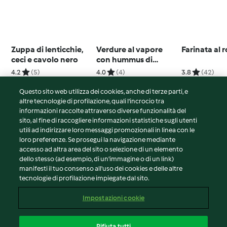
Zuppa di lenticchie,
Verdure al vapore
Farinata al 
ceci e cavolo nero
con hummus di
cavolfiore
4.2
(5)
4.0
(4)
3.8
(42)
Questo sito web utilizza dei cookies, anche di terze parti, e
altre tecnologie di profilazione, quali l’incrocio tra
informazioni raccolte attraverso diverse funzionalità del
sito, al fine di raccogliere informazioni statistiche sugli utenti
© Copyright 2026
utili ad indirizzare loro messaggi promozionali in linea con le
loro preferenze. Se prosegui la navigazione mediante
Termini del servizio
accesso ad altra area del sito o selezione di un elemento
Informativa sulla privacy
dello stesso (ad esempio, di un'immagine o di un link)
Avvertenze generali
manifesti il tuo consenso all'uso dei cookies e delle altre
tecnologie di profilazione impiegate dal sito.
Note legali
Cookie
Impostazioni cookie
Contenuto del rapporto
Recesso dal contratto
Rifiuta tutti