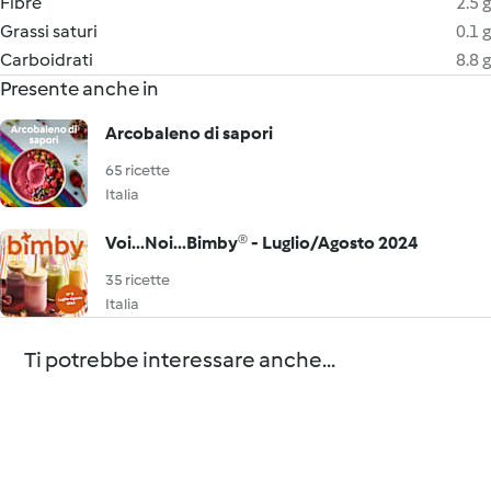
Fibre
2.5 g
Grassi saturi
0.1 g
Carboidrati
8.8 g
Presente anche in
Arcobaleno di sapori
65 ricette
Italia
Voi...Noi...Bimby® - Luglio/Agosto 2024
35 ricette
Italia
Ti potrebbe interessare anche...