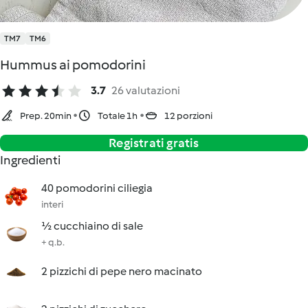
TM7
TM6
Hummus ai pomodorini
3.7
26 valutazioni
Prep. 20min
Totale 1h
12 porzioni
Registrati gratis
Ingredienti
40 pomodorini ciliegia
interi
½ cucchiaino di sale
+ q.b.
2 pizzichi di pepe nero macinato