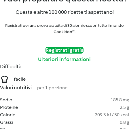
Questa e altre 100 000 ricette ti aspettano!
Registrati per una prova gratuita di 30 giorni e scopri tutto il mondo
Cookidoo®.
Registrati gratis
Ulteriori informazioni
Difficoltà
facile
Valori nutritivi
per 1 porzione
Sodio
185.8 mg
Proteine
2.5 g
Calorie
209.3 kJ / 50 kcal
Grassi
0.8 g