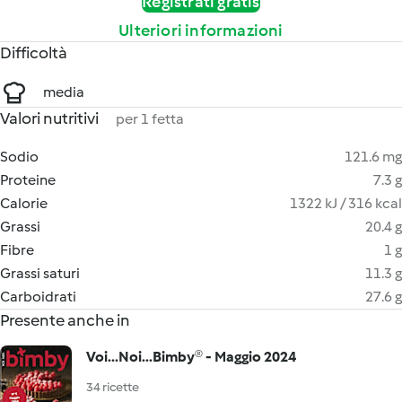
Registrati gratis
Ulteriori informazioni
Difficoltà
media
Valori nutritivi
per 1 fetta
Sodio
121.6 mg
Proteine
7.3 g
Calorie
1322 kJ / 316 kcal
Grassi
20.4 g
Fibre
1 g
Grassi saturi
11.3 g
Carboidrati
27.6 g
Presente anche in
Voi...Noi...Bimby® - Maggio 2024
34 ricette