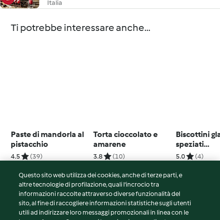
Italia
Ti potrebbe interessare anche...
Paste di mandorla al
Torta cioccolato e
Biscottini gl
pistacchio
amarene
speziati
(Pfeffernüs
4.5
(39)
3.8
(10)
5.0
(4)
Questo sito web utilizza dei cookies, anche di terze parti, e
altre tecnologie di profilazione, quali l’incrocio tra
informazioni raccolte attraverso diverse funzionalità del
sito, al fine di raccogliere informazioni statistiche sugli utenti
© Copyright 2026
utili ad indirizzare loro messaggi promozionali in linea con le