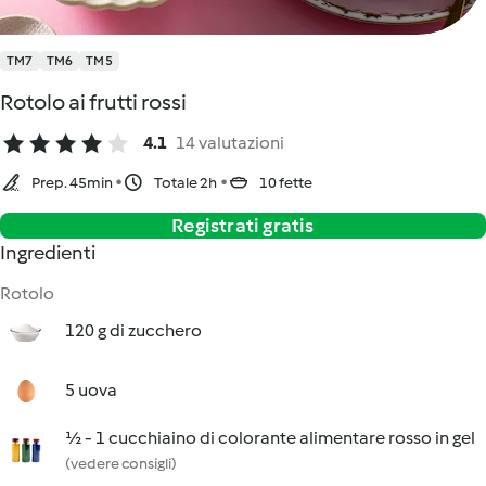
TM7
TM6
TM5
Rotolo ai frutti rossi
4.1
14 valutazioni
Prep. 45min
Totale 2h
10 fette
Registrati gratis
Ingredienti
Rotolo
120 g di zucchero
5 uova
½ - 1 cucchiaino di colorante alimentare rosso in gel
(vedere consigli)