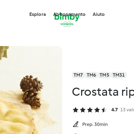
Esplora
Abbonamento
Aiuto
TM7
TM6
TM5
TM31
Crostata ri
4.7
13 val
Prep. 30min