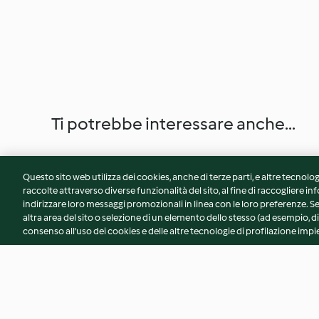
Ti potrebbe interessare anche...
Questo sito web utilizza dei cookies, anche di terze parti, e altre tecnolog
raccolte attraverso diverse funzionalità del sito, al fine di raccogliere inf
indirizzare loro messaggi promozionali in linea con le loro preferenze.
altra area del sito o selezione di un elemento dello stesso (ad esempio, di
consenso all'uso dei cookies e delle altre tecnologie di profilazione impie