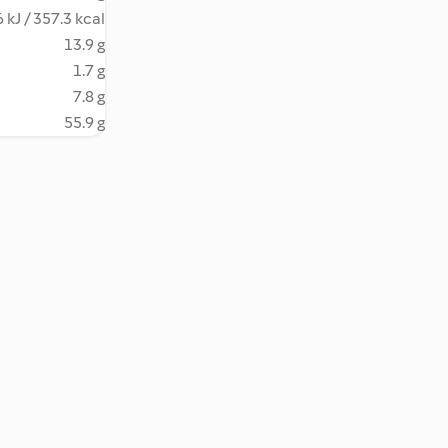
 kJ / 357.3 kcal
13.9 g
1.7 g
7.8 g
55.9 g