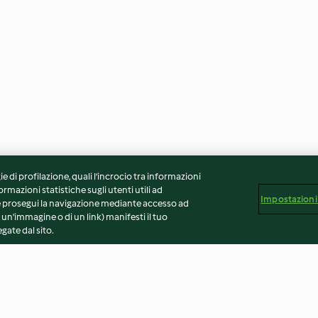
ie di profilazione, quali l’incrocio tra informazioni
ormazioni statistiche sugli utenti utili ad
Impostazioni
 Se prosegui la navigazione mediante accesso ad
 un'immagine o di un link) manifesti il tuo
gate dal sito.