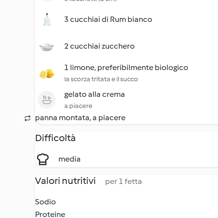
3 cucchiai di Rum bianco
2 cucchiai zucchero
1 limone, preferibilmente biologico
la scorza tritata e il succo
gelato alla crema
a piacere
panna montata, a piacere
Difficoltà
media
Valori nutritivi
per 1 fetta
Sodio
Proteine