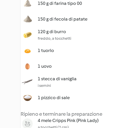
150 g di farina tipo 00
150 g di fecola di patate
120 g di burro
freddo, a tocchetti
1 tuorlo
1 uovo
1 stecca di vaniglia
i semini
1 pizzico di sale
Ripieno e terminare la preparazione
4 mele Cripps Pink (Pink Lady)
a tocchetti (2 cm)