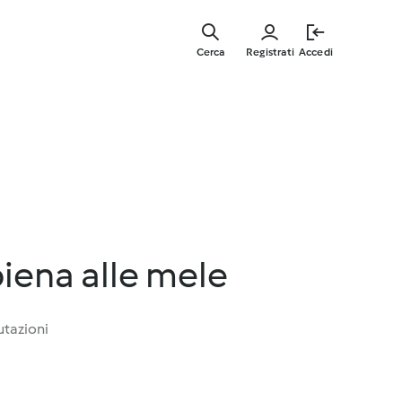
Vai
al
Cerca
Registrati
Accedi
contenut
principal
piena alle mele
utazioni