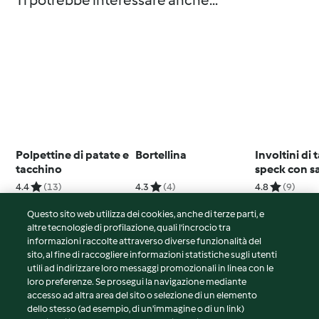
Ti potrebbe interessare anche...
Polpettine di patate e
Bortellina
Involtini di
tacchino
speck con sa
funghi (Bim
4.4
(13)
4.3
(4)
4.8
(9)
Questo sito web utilizza dei cookies, anche di terze parti, e
altre tecnologie di profilazione, quali l’incrocio tra
informazioni raccolte attraverso diverse funzionalità del
sito, al fine di raccogliere informazioni statistiche sugli utenti
© Copyright 2026
utili ad indirizzare loro messaggi promozionali in linea con le
loro preferenze. Se prosegui la navigazione mediante
Termini del servizio
accesso ad altra area del sito o selezione di un elemento
Informativa sulla privacy
dello stesso (ad esempio, di un'immagine o di un link)