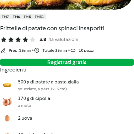
TM7
TM6
TM5
TM31
Frittelle di patate con spinaci insaporiti
3.8
43 valutazioni
Prep. 25min
Totale 35min
10 pezzi
Registrati gratis
Ingredienti
500 g di patate a pasta gialla
sbucciate, a pezzi (2-3 cm)
170 g di cipolla
a metà
2 uova