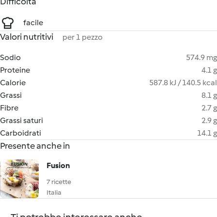
Difficoltà
facile
Valori nutritivi
per 1 pezzo
Sodio
574.9 mg
Proteine
4.1 g
Calorie
587.8 kJ / 140.5 kcal
Grassi
8.1 g
Fibre
2.7 g
Grassi saturi
2.9 g
Carboidrati
14.1 g
Presente anche in
Fusion
7 ricette
Italia