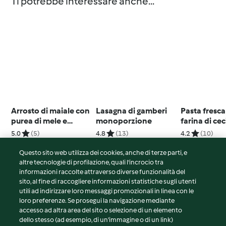
Ti potrebbe interessare anche...
Arrosto di maiale con
Lasagna di gamberi
Pasta fresc
purea di mele e
monoporzione
farina di ce
cipolle
glutine) al s
5.0
(5)
4.8
(13)
4.2
(10)
pomodoro
Questo sito web utilizza dei cookies, anche di terze parti, e
altre tecnologie di profilazione, quali l’incrocio tra
informazioni raccolte attraverso diverse funzionalità del
sito, al fine di raccogliere informazioni statistiche sugli utenti
© Copyright 2026
utili ad indirizzare loro messaggi promozionali in linea con le
loro preferenze. Se prosegui la navigazione mediante
Termini del servizio
accesso ad altra area del sito o selezione di un elemento
Informativa sulla privacy
dello stesso (ad esempio, di un'immagine o di un link)