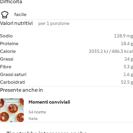
Difficoltà
facile
Valori nutritivi
per 1 porzione
Sodio
128.9 mg
Proteine
18.4 g
Calorie
2035.2 kJ / 486.3 kcal
Grassi
24 g
Fibre
3.3 g
Grassi saturi
1.6 g
Carboidrati
52.5 g
Presente anche in
Momenti conviviali
54 ricette
Italia