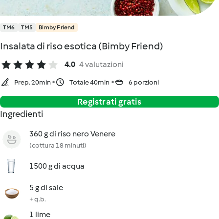
TM6
TM5
Bimby Friend
Insalata di riso esotica (Bimby Friend)
4.0
4 valutazioni
Prep. 20min
Totale 40min
6 porzioni
Registrati gratis
Ingredienti
360 g di riso nero Venere
(cottura 18 minuti)
1500 g di acqua
5 g di sale
+ q.b.
1 lime