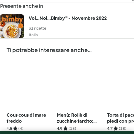
Presente anche in
Voi...Noi...Bimby® - Novembre 2022
31 ricette
Italia
Ti potrebbe interessare anche...
Cous cous di mare
Menù: Rollè di
Torta di pac
freddo
zucchine farcito;
piedi con pr
Spaghetti con crema
piselli
4.5
(4)
4.9
(15)
4.7
(18)
di fagiolini; Gelato