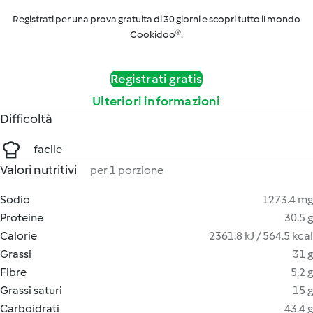
Registrati per una prova gratuita di 30 giorni e scopri tutto il mondo
Cookidoo®.
Registrati gratis
Ulteriori informazioni
Difficoltà
facile
Valori nutritivi
per 1 porzione
Sodio
1273.4 mg
Proteine
30.5 g
Calorie
2361.8 kJ / 564.5 kcal
Grassi
31 g
Fibre
5.2 g
Grassi saturi
15 g
Carboidrati
43.4 g