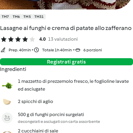
TM7
TM6
TM5
TM31
Lasagne ai funghi e crema di patate allo zafferano
4.0
13 valutazioni
Prep. 40min
Totale 1h 40min
6 porzioni
Registrati gratis
Ingredienti
1 mazzetto di prezzemolo fresco, le foglioline lavate
ed asciugate
2 spicchi di aglio
500 g di funghi porcini surgelati
decongelati e asciugati con carta assorbente
2 cucchiaini di sale