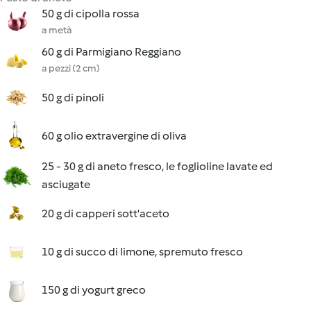
50 g di cipolla rossa
a metà
60 g di Parmigiano Reggiano
a pezzi (2 cm)
50 g di pinoli
60 g olio extravergine di oliva
25 - 30 g di aneto fresco, le foglioline lavate ed
asciugate
20 g di capperi sott'aceto
10 g di succo di limone, spremuto fresco
150 g di yogurt greco