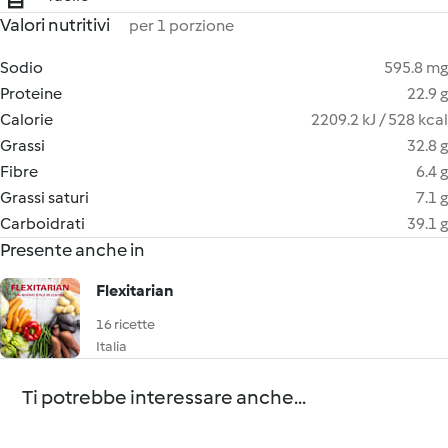
Valori nutritivi
per 1 porzione
Sodio
595.8 mg
Proteine
22.9 g
Calorie
2209.2 kJ / 528 kcal
Grassi
32.8 g
Fibre
6.4 g
Grassi saturi
7.1 g
Carboidrati
39.1 g
Presente anche in
Flexitarian
16 ricette
Italia
Ti potrebbe interessare anche...