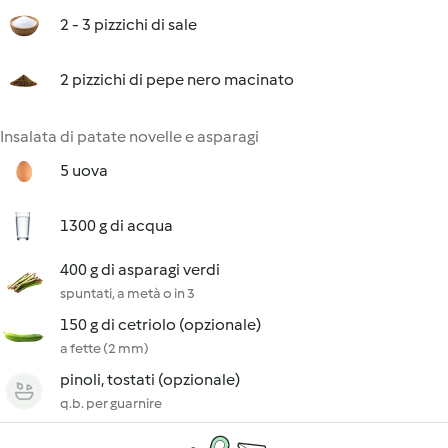
2 - 3 pizzichi di sale
2 pizzichi di pepe nero macinato
Insalata di patate novelle e asparagi
5 uova
1300 g di acqua
400 g di asparagi verdi
spuntati, a metà o in 3
150 g di cetriolo (opzionale)
a fette (2 mm)
pinoli, tostati (opzionale)
q.b. per guarnire