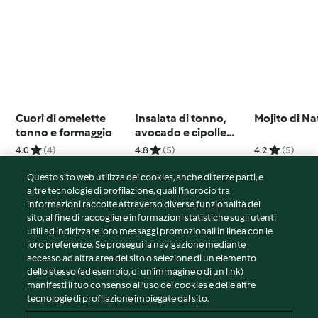
Cuori di omelette
Insalata di tonno,
Mojito di Na
tonno e formaggio
avocado e cipolle
fermentate
4.0
(4)
4.8
(5)
4.2
(5)
Questo sito web utilizza dei cookies, anche di terze parti, e
altre tecnologie di profilazione, quali l’incrocio tra
informazioni raccolte attraverso diverse funzionalità del
sito, al fine di raccogliere informazioni statistiche sugli utenti
© Copyright 2026
utili ad indirizzare loro messaggi promozionali in linea con le
loro preferenze. Se prosegui la navigazione mediante
Termini del servizio
accesso ad altra area del sito o selezione di un elemento
Informativa sulla privacy
dello stesso (ad esempio, di un'immagine o di un link)
Avvertenze generali
manifesti il tuo consenso all'uso dei cookies e delle altre
tecnologie di profilazione impiegate dal sito.
Note legali