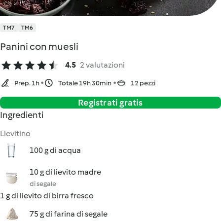
TM7
TM6
Panini con muesli
4.5
2 valutazioni
Prep. 1h
Totale 19h 30min
12 pezzi
Registrati gratis
Ingredienti
Lievitino
100 g di acqua
10 g di lievito madre
di segale
1 g di lievito di birra fresco
75 g di farina di segale