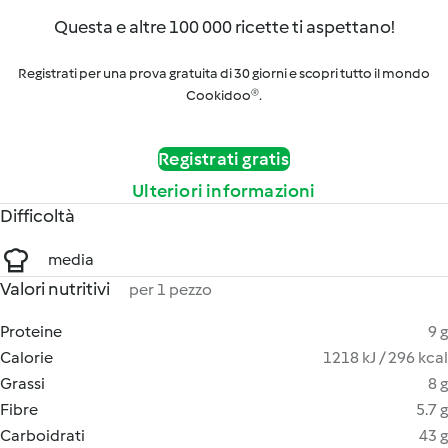
Questa e altre 100 000 ricette ti aspettano!
Registrati per una prova gratuita di 30 giorni e scopri tutto il mondo
Cookidoo®.
Registrati gratis
Ulteriori informazioni
Difficoltà
media
Valori nutritivi
per 1 pezzo
Proteine
9 g
Calorie
1218 kJ / 296 kcal
Grassi
8 g
Fibre
5.7 g
Carboidrati
43 g