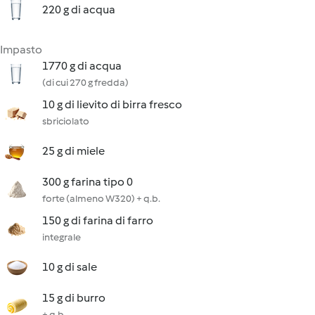
220 g di acqua
Impasto
1770 g di acqua
(di cui 270 g fredda)
10 g di lievito di birra fresco
sbriciolato
25 g di miele
300 g farina tipo 0
forte (almeno W320) + q.b.
150 g di farina di farro
integrale
10 g di sale
15 g di burro
+ q.b.