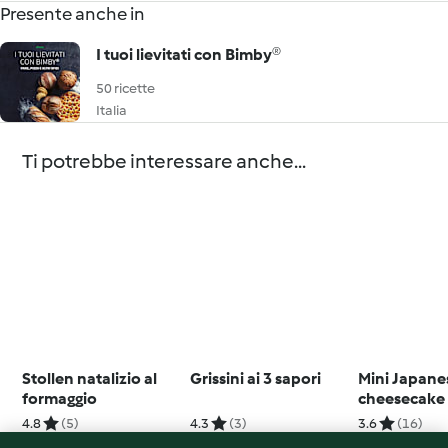
Presente anche in
I tuoi lievitati con Bimby®
50 ricette
Italia
Ti potrebbe interessare anche...
Stollen natalizio al
Grissini ai 3 sapori
Mini Japane
formaggio
cheesecake
glutine)
4.8
(5)
4.3
(3)
3.6
(16)