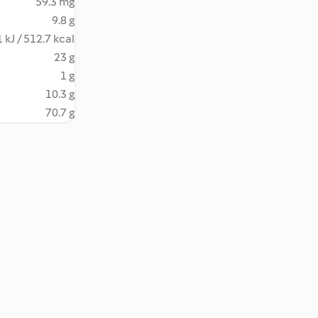
59.3 mg
9.8 g
 kJ / 512.7 kcal
23 g
1 g
10.3 g
70.7 g