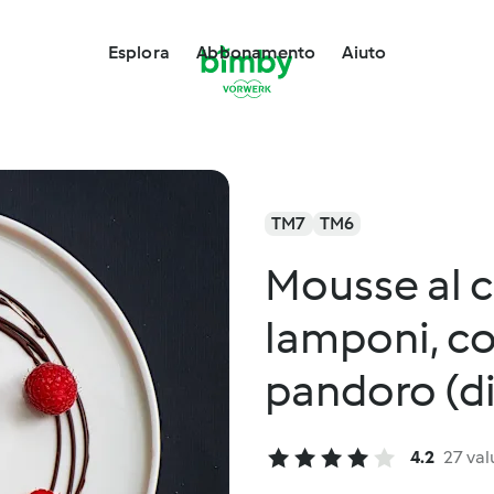
Esplora
Abbonamento
Aiuto
TM7
TM6
Mousse al c
lamponi, co
pandoro (d
4.2
27 val