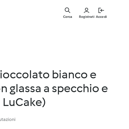
Vai
al
Cerca
Registrati
Accedi
contenut
principal
ioccolato bianco e
n glassa a specchio e
i LuCake)
utazioni