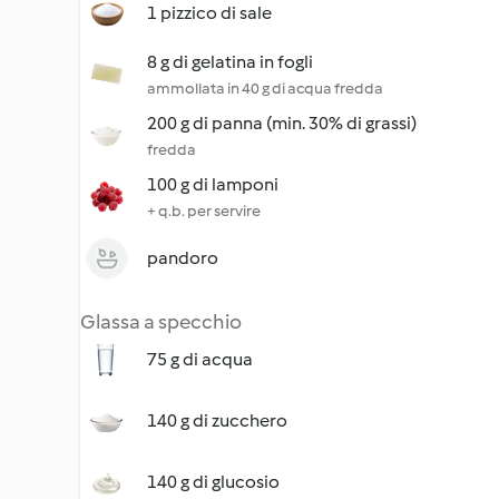
1 pizzico di sale
8 g di gelatina in fogli
ammollata in 40 g di acqua fredda
200 g di panna (min. 30% di grassi)
fredda
100 g di lamponi
+ q.b. per servire
pandoro
Glassa a specchio
75 g di acqua
140 g di zucchero
140 g di glucosio