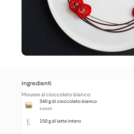
Ingredienti
Mousse al cioccolato bianco
340 g di cioccolato bianco
a pezzi
150 g di latte intero