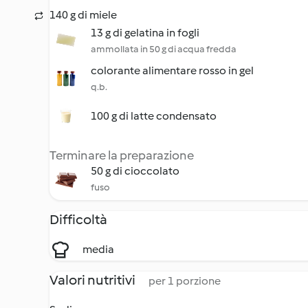
140 g di miele
13 g di gelatina in fogli
ammollata in 50 g di acqua fredda
colorante alimentare rosso in gel
q.b.
100 g di latte condensato
Terminare la preparazione
50 g di cioccolato
fuso
Difficoltà
media
Valori nutritivi
per 1 porzione