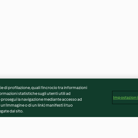
ie di profilazione, quali l’incrocio tra informazioni
ormazioni statistiche sugli utenti utili ad
Impostazioni
 Se prosegui la navigazione mediante accesso ad
 un'immagine o di un link) manifesti il tuo
gate dal sito.