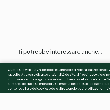
Ti potrebbe interessare anche...
Questo sito web utilizza dei cookies, anche di terze parti, e altre tecnolog
raccolte attraverso diverse funzionalità del sito, al fine di raccogliere inf
indirizzare loro messaggi promozionali in linea con le loro preferenze.
altra area del sito o selezione di un elemento dello stesso (ad esempio, di
consenso all'uso dei cookies e delle altre tecnologie di profilazione impie