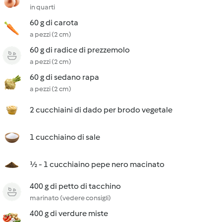
in quarti
60 g di carota
a pezzi (2 cm)
60 g di radice di prezzemolo
a pezzi (2 cm)
60 g di sedano rapa
a pezzi (2 cm)
2 cucchiaini di dado per brodo vegetale
1 cucchiaino di sale
½ - 1 cucchiaino pepe nero macinato
400 g di petto di tacchino
marinato (vedere consigli)
400 g di verdure miste