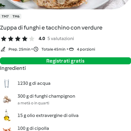
TM7
TM6
Zuppa di funghi e tacchino con verdure
4.0
5 valutazioni
Prep. 25min
Totale 45min
4 porzioni
Registrati gratis
Ingredienti
1230 g di acqua
300 g di funghi champignon
a metà o in quarti
15 g olio extravergine di oliva
100 g di cipolla