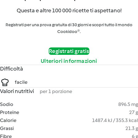
Questa e altre 100 000 ricette ti aspettano!
Registrati per una prova gratuita di 30 giorni e scopri tutto il mondo
Cookidoo®.
Registrati gratis
Ulteriori informazioni
Difficoltà
facile
Valori nutritivi
per 1 porzione
Sodio
896.5 mg
Proteine
27 g
Calorie
1487.4 kJ / 355.3 kcal
Grassi
21.3 g
Fibre
6 g