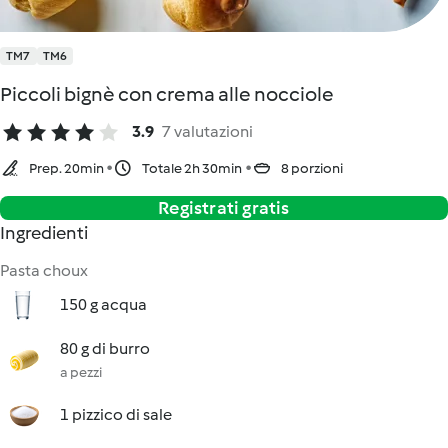
TM7
TM6
Piccoli bignè con crema alle nocciole
3.9
7 valutazioni
Prep. 20min
Totale 2h 30min
8 porzioni
Registrati gratis
Ingredienti
Pasta choux
150 g acqua
80 g di burro
a pezzi
1 pizzico di sale