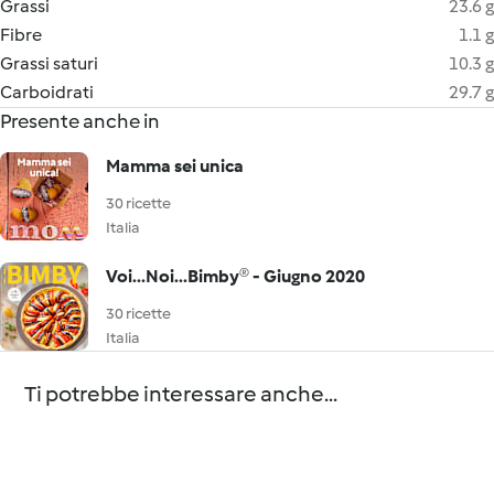
Grassi
23.6 g
Fibre
1.1 g
Grassi saturi
10.3 g
Carboidrati
29.7 g
Presente anche in
Mamma sei unica
30 ricette
Italia
Voi...Noi...Bimby® - Giugno 2020
30 ricette
Italia
Ti potrebbe interessare anche...