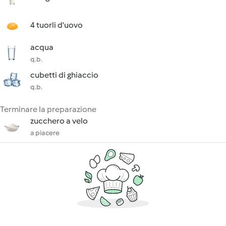
4 tuorli d'uovo
acqua
q.b.
cubetti di ghiaccio
q.b.
Terminare la preparazione
zucchero a velo
a piacere