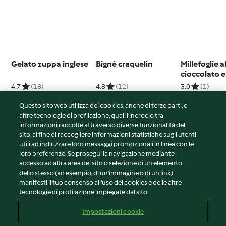
Gelato zuppa inglese
Bignè craquelin
Millefoglie a
cioccolato e
croccante di
4.7
(18)
4.8
(12)
3.0
(1)
secca
Questo sito web utilizza dei cookies, anche di terze parti, e
altre tecnologie di profilazione, quali l’incrocio tra
informazioni raccolte attraverso diverse funzionalità del
sito, al fine di raccogliere informazioni statistiche sugli utenti
© Copyright 2026
utili ad indirizzare loro messaggi promozionali in linea con le
loro preferenze. Se prosegui la navigazione mediante
Termini del servizio
accesso ad altra area del sito o selezione di un elemento
Informativa sulla privacy
dello stesso (ad esempio, di un'immagine o di un link)
Avvertenze generali
manifesti il tuo consenso all'uso dei cookies e delle altre
tecnologie di profilazione impiegate dal sito.
Note legali
Cookie
Impostazioni cookie
Contenuto del rapporto