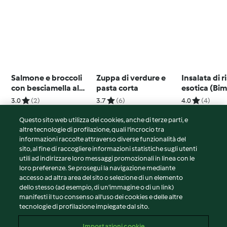
Salmone e broccoli
Zuppa di verdure e
Insalata di r
con besciamella al
pasta corta
esotica (Bi
formaggio
Friend)
3.0
(2)
3.7
(6)
4.0
(4)
Questo sito web utilizza dei cookies, anche di terze parti, e
altre tecnologie di profilazione, quali l’incrocio tra
informazioni raccolte attraverso diverse funzionalità del
sito, al fine di raccogliere informazioni statistiche sugli utenti
© Copyright 2026
utili ad indirizzare loro messaggi promozionali in linea con le
loro preferenze. Se prosegui la navigazione mediante
Termini del servizio
accesso ad altra area del sito o selezione di un elemento
Informativa sulla privacy
dello stesso (ad esempio, di un'immagine o di un link)
Avvertenze generali
manifesti il tuo consenso all'uso dei cookies e delle altre
tecnologie di profilazione impiegate dal sito.
Note legali
Cookie
Impostazioni cookie