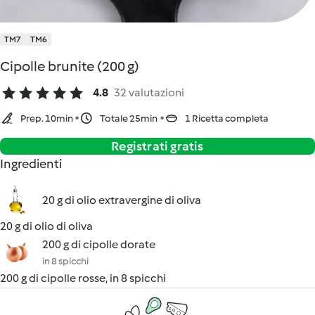
TM7
TM6
Cipolle brunite (200 g)
4.8
32 valutazioni
Prep. 10min
Totale 25min
1 Ricetta completa
Registrati gratis
Ingredienti
20 g di olio extravergine di oliva
20 g di olio di oliva
200 g di cipolle dorate
in 8 spicchi
200 g di cipolle rosse, in 8 spicchi