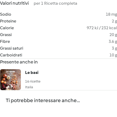
Valori nutritivi
per 1 Ricetta completa
Sodio
18 mg
Proteine
2 g
Calorie
972 kJ / 232 kcal
Grassi
20 g
Fibre
3.6 g
Grassi saturi
3 g
Carboidrati
10 g
Presente anche in
Le basi
16 ricette
Italia
Ti potrebbe interessare anche...