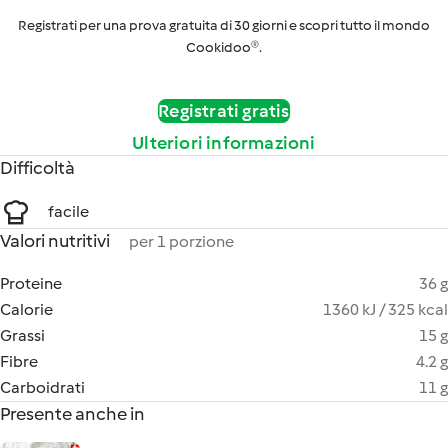
Registrati per una prova gratuita di 30 giorni e scopri tutto il mondo
Cookidoo®.
Registrati gratis
Ulteriori informazioni
Difficoltà
facile
Valori nutritivi
per 1 porzione
Proteine
36 g
Calorie
1360 kJ / 325 kcal
Grassi
15 g
Fibre
4.2 g
Carboidrati
11 g
Presente anche in