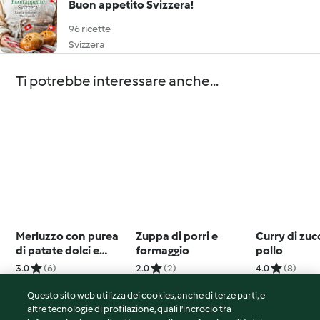
Buon appetito Svizzera!
96 ricette
Svizzera
Ti potrebbe interessare anche...
Merluzzo con purea
Zuppa di porri e
Curry di zuc
di patate dolci e
formaggio
pollo
sedano
3.0
(6)
2.0
(2)
4.0
(8)
Questo sito web utilizza dei cookies, anche di terze parti, e
altre tecnologie di profilazione, quali l’incrocio tra