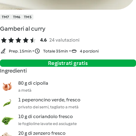
TM7
TM6
TM5
Gamberi al curry
4.6
24 valutazioni
Prep. 15min
Totale 35min
4 porzioni
Registrati gratis
Ingredienti
80 g di cipolla
a metà
1 peperoncino verde, fresco
privato dei semi, tagliato a metà
10 g di coriandolo fresco
le foglioline lavate ed asciugate
20 g di zenzero fresco