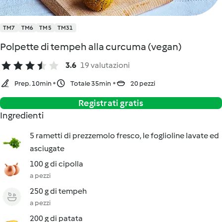
TM7
TM6
TM5
TM31
Polpette di tempeh alla curcuma (vegan)
3.6
19 valutazioni
Prep. 10min
Totale 35min
20 pezzi
Registrati gratis
Ingredienti
5 rametti di prezzemolo fresco, le foglioline lavate ed
asciugate
100 g di cipolla
a pezzi
250 g di tempeh
a pezzi
200 g di patata