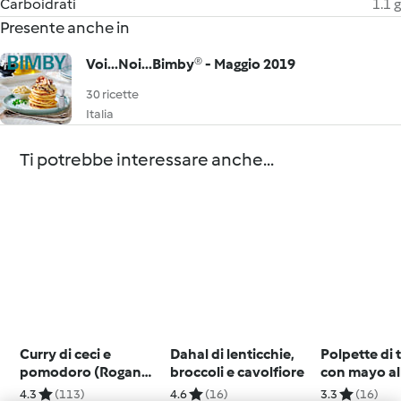
Carboidrati
1.1 g
Presente anche in
Voi...Noi...Bimby® - Maggio 2019
30 ricette
Italia
Ti potrebbe interessare anche...
Curry di ceci e
Dahal di lenticchie,
Polpette di
pomodoro (Rogan
broccoli e cavolfiore
con mayo al
Josh curry)
(vegan)
4.3
(113)
4.6
(16)
3.3
(16)