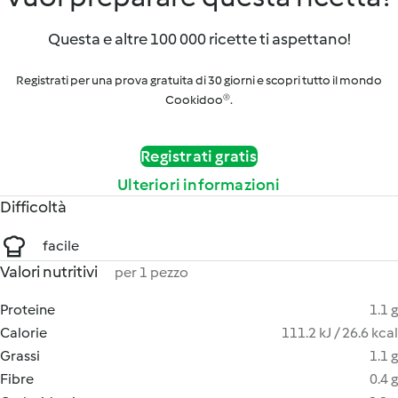
Questa e altre 100 000 ricette ti aspettano!
Registrati per una prova gratuita di 30 giorni e scopri tutto il mondo
Cookidoo®.
Registrati gratis
Ulteriori informazioni
Difficoltà
facile
Valori nutritivi
per 1 pezzo
Proteine
1.1 g
Calorie
111.2 kJ / 26.6 kcal
Grassi
1.1 g
Fibre
0.4 g