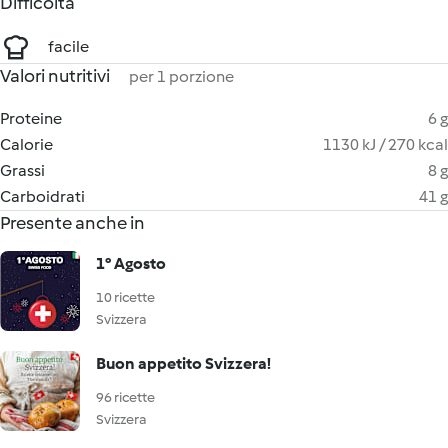
Difficoltà
facile
Valori nutritivi
per 1 porzione
Proteine
6 g
Calorie
1130 kJ / 270 kcal
Grassi
8 g
Carboidrati
41 g
Presente anche in
1° Agosto
10 ricette
Svizzera
Buon appetito Svizzera!
96 ricette
Svizzera