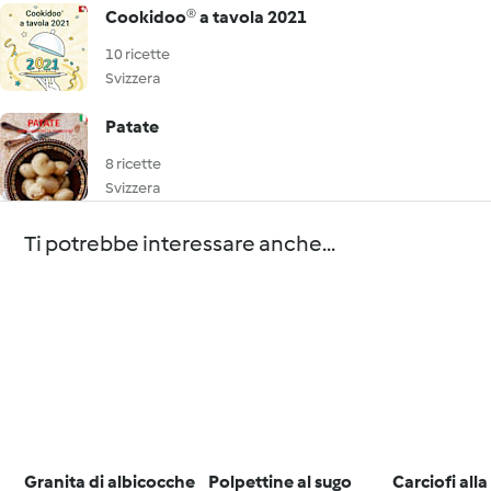
Cookidoo® a tavola 2021
10 ricette
Svizzera
Patate
8 ricette
Svizzera
Ti potrebbe interessare anche...
Granita di albicocche
Polpettine al sugo
Carciofi all