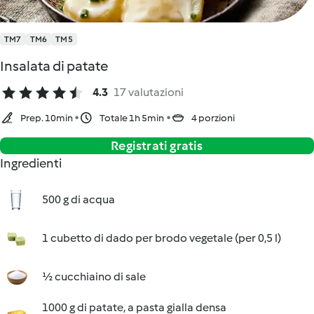
TM7
TM6
TM5
Insalata di patate
4.3
17 valutazioni
Prep. 10min
Totale 1h 5min
4 porzioni
Registrati gratis
Ingredienti
500 g di acqua
1 cubetto di dado per brodo vegetale (per 0,5 l)
½ cucchiaino di sale
1000 g di patate, a pasta gialla densa