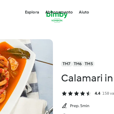
Esplora
Abbonamento
Aiuto
TM7
TM6
TM5
Calamari i
4.4
158 va
Prep. 5min