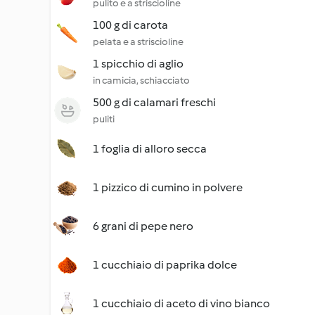
pulito e a striscioline
100 g di carota
pelata e a striscioline
1 spicchio di aglio
in camicia, schiacciato
500 g di calamari freschi
puliti
1 foglia di alloro secca
1 pizzico di cumino in polvere
6 grani di pepe nero
1 cucchiaio di paprika dolce
1 cucchiaio di aceto di vino bianco