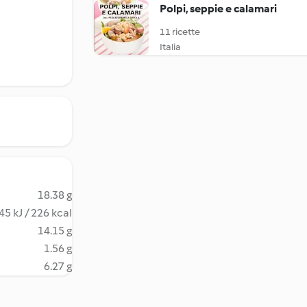
Polpi, seppie e calamari
11 ricette
Italia
18.38 g
45 kJ / 226 kcal
14.15 g
1.56 g
6.27 g