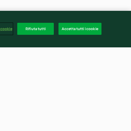
 cookie
Rifiuta tutti
Accetta tutti i cookie
 e pollo
Minestra di pasta, fagioli e
acciughe
4.3
(73)