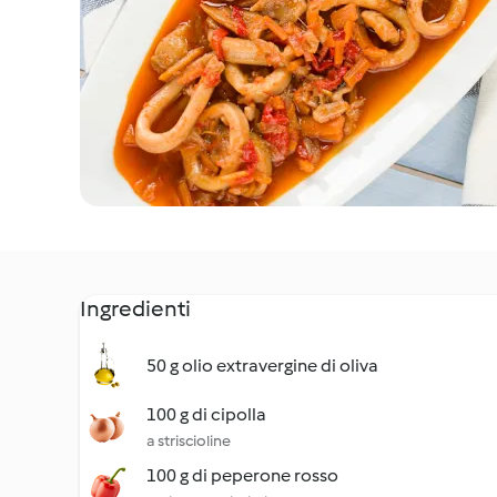
Ingredienti
50 g olio extravergine di oliva
100 g di cipolla
a striscioline
100 g di peperone rosso