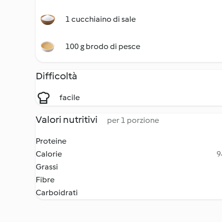
1 cucchiaino di sale
100 g brodo di pesce
Difficoltà
facile
Valori nutritivi
per 1 porzione
Proteine
Calorie
9
Grassi
Fibre
Carboidrati