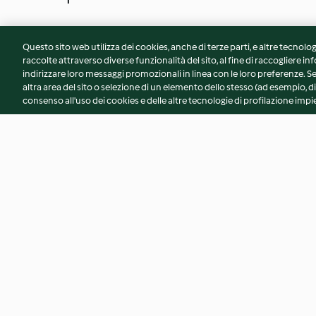
Questo sito web utilizza dei cookies, anche di terze parti, e altre tecnolog
raccolte attraverso diverse funzionalità del sito, al fine di raccogliere inf
indirizzare loro messaggi promozionali in linea con le loro preferenze.
altra area del sito o selezione di un elemento dello stesso (ad esempio, di
consenso all'uso dei cookies e delle altre tecnologie di profilazione impie
Gattò di zucca e patate
Sformatini di pata
filante
4.6
(305)
4.5
(142)
© Copyright 2026