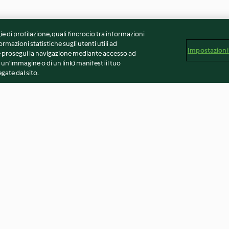
ie di profilazione, quali l’incrocio tra informazioni
ormazioni statistiche sugli utenti utili ad
Impostazioni
 Se prosegui la navigazione mediante accesso ad
 un'immagine o di un link) manifesti il tuo
gate dal sito.
te con cuore
Insalata di riso con zucchine e
Insalata di farro
menta
3.9
(62)
4.5
(135)