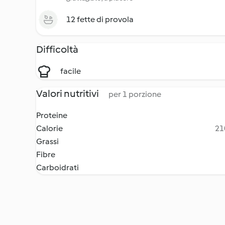
12 fette di provola
Difficoltà
facile
Valori nutritivi
per 1 porzione
Proteine
Calorie
21
Grassi
Fibre
Carboidrati