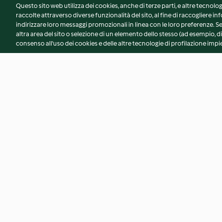
Questo sito web utilizza dei cookies, anche di terze parti, e altre tecnolog
raccolte attraverso diverse funzionalità del sito, al fine di raccogliere inf
indirizzare loro messaggi promozionali in linea con le loro preferenze.
altra area del sito o selezione di un elemento dello stesso (ad esempio, di
consenso all'uso dei cookies e delle altre tecnologie di profilazione impie
Scaloppine ai funghi
Tortiglioni risottati 
funghi
3.0
(393)
4.0
(364)
© Copyright 2026
Termini del servizio
Informativa sulla privacy
A