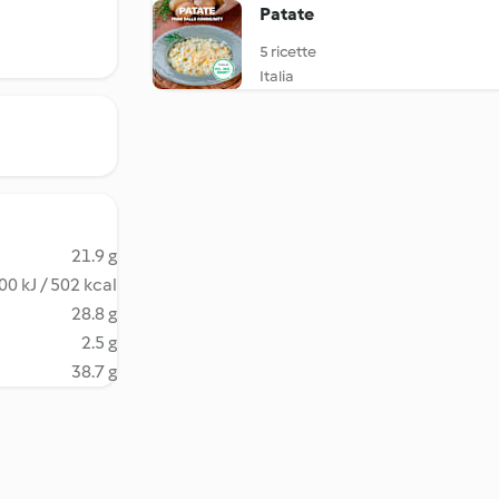
Patate
5 ricette
Italia
21.9 g
00 kJ / 502 kcal
28.8 g
2.5 g
38.7 g