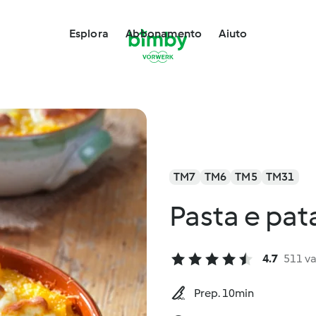
Esplora
Abbonamento
Aiuto
TM7
TM6
TM5
TM31
Pasta e pat
4.7
511 va
Prep. 10min