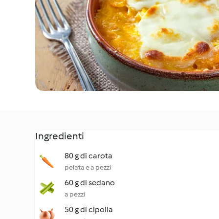
Ingredienti
80 g di carota
pelata e a pezzi
60 g di sedano
a pezzi
50 g di cipolla