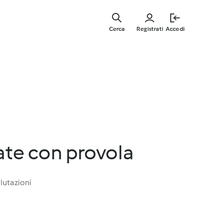
Vai
al
Cerca
Registrati
Accedi
contenut
principal
ate con provola
lutazioni