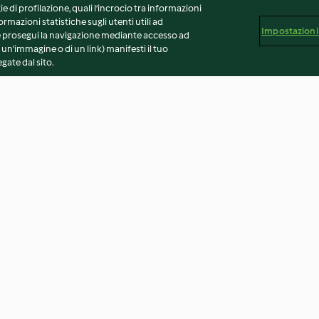
ie di profilazione, quali l’incrocio tra informazioni
ormazioni statistiche sugli utenti utili ad
Impostazioni
 Se prosegui la navigazione mediante accesso ad
 un'immagine o di un link) manifesti il tuo
gate dal sito.
salsiccia e
Pasta e piselli
Ciambella al cio
crema gianduia
4.7
(722)
4.6
(474)
vvertenze generali
Note legali
Cookie
Contenuto del 