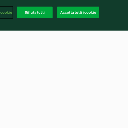
 cookie
Rifiuta tutti
Accetta tutti i cookie
ccolato e
Ziti spezzati con ragù genovese
4.2
(293)
Italia
rapporto
Recesso dal contratto