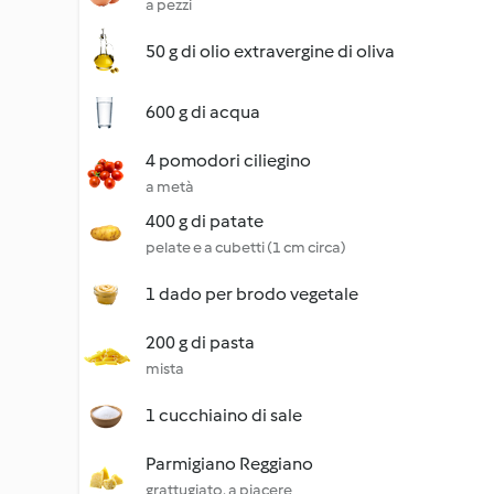
a pezzi
50 g di olio extravergine di oliva
600 g di acqua
4 pomodori ciliegino
a metà
400 g di patate
pelate e a cubetti (1 cm circa)
1 dado per brodo vegetale
200 g di pasta
mista
1 cucchiaino di sale
Parmigiano Reggiano
grattugiato, a piacere