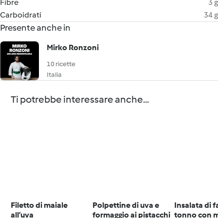
Fibre
3 g
Carboidrati
34 g
Presente anche in
Mirko Ronzoni
10 ricette
Italia
Ti potrebbe interessare anche...
Filetto di maiale
Polpettine di uva e
Insalata di f
all’uva
formaggio ai pistacchi
tonno con 