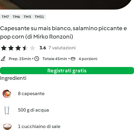
TM7
TM6
TM5
TM31
Capesante su mais bianco, salamino piccante e
pop corn (di Mirko Ronzoni)
3.6
7 valutazioni
Prep. 25min
Totale 45min
4 porzioni
Registrati gratis
Ingredienti
8 capesante
500 g di acqua
1 cucchiaino di sale