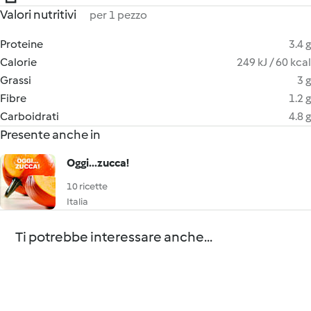
Valori nutritivi
per 1 pezzo
Proteine
3.4 g
Calorie
249 kJ / 60 kcal
Grassi
3 g
Fibre
1.2 g
Carboidrati
4.8 g
Presente anche in
Oggi...zucca!
10 ricette
Italia
Ti potrebbe interessare anche...