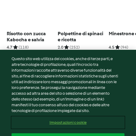
Risotto con zucca
Polpettine di spinaci
Minestrone 
Kabocha e salvia
e ricotta
4.7
(118)
2.0
(252)
4.5
(94)
Questo sito web utilizza dei cookies, anche di terze parti, e
altre tecnologie di profilazione, quali l’incrocio tra
informazioni raccolte attraverso diverse funzionalità del
sito, al fine di raccogliere informazioni statistiche sugli utenti
© Copyright 2026
utili ad indirizzare loro messaggi promozionali in linea con le
loro preferenze. Se prosegui la navigazione mediante
Termini del servizio
accesso ad altra area del sito o selezione di un elemento
Informativa sulla privacy
dello stesso (ad esempio, di un'immagine o di un link)
Avvertenze generali
manifesti il tuo consenso all'uso dei cookies e delle altre
tecnologie di profilazione impiegate dal sito.
Note legali
Cookie
Impostazioni cookie
Contenuto del rapporto