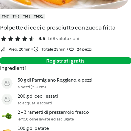
TM7
TM6
TM5
TM31
Polpette di ceci e prosciutto con zucca fritta
4.5
168 valutazioni
Prep. 20min
Totale 25min
24 pezzi
Registrati gratis
Ingredienti
50 g di Parmigiano Reggiano, a pezzi
a pezzi (2-3 cm)
200 g di ceci lessati
sciacquati e scolati
2 - 3 rametti di prezzemolo fresco
le foglioline lavate ed asciugate
100 g di patate